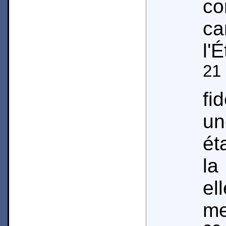
co
c
l'
21
fi
un
ét
la
el
me