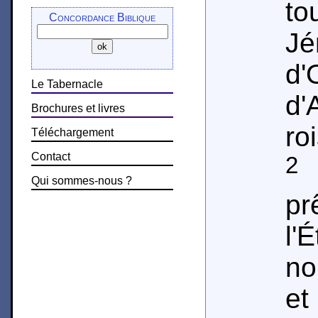
t
Concordance Biblique
Jé
d'
Le Tabernacle
d'
Brochures et livres
ro
Téléchargement
Contact
2
É
Qui sommes-nous ?
pr
l'
no
et