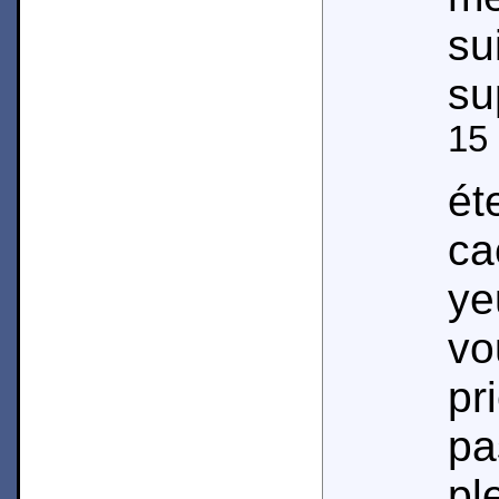
s
su
15
ét
ca
y
vo
pr
pa
pl