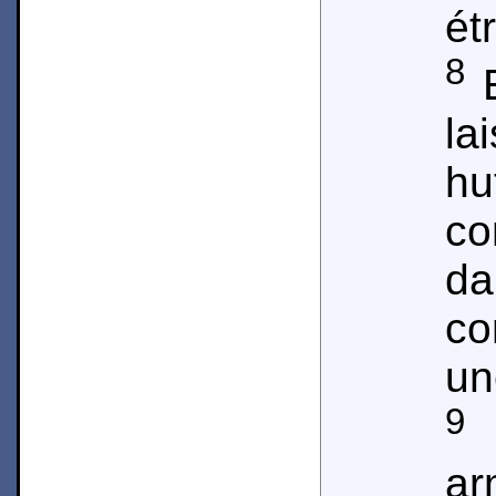
ét
8
E
l
hu
c
d
c
un
9
S
a