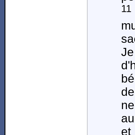
11
m
sa
J
d
bé
de
ne
au
et