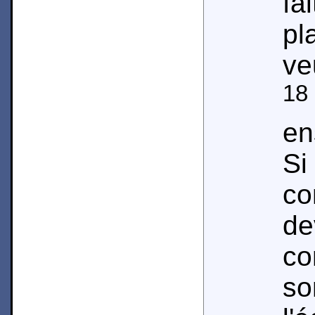
fa
pl
ve
18
en
S
co
d
co
s