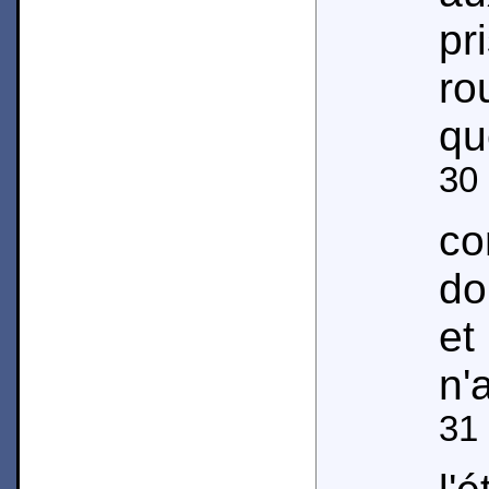
pr
ro
qu
30
co
do
et
n'
31