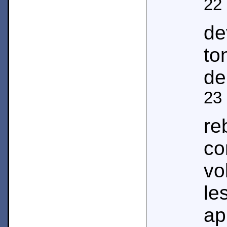
22
de
to
de
23
r
c
vo
le