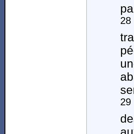
pa
28
tr
pé
un
ab
se
29
d
a