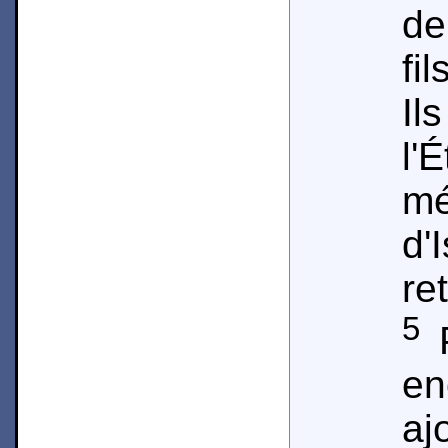
de
fi
I
l
m
d'
re
5
P
en
aj