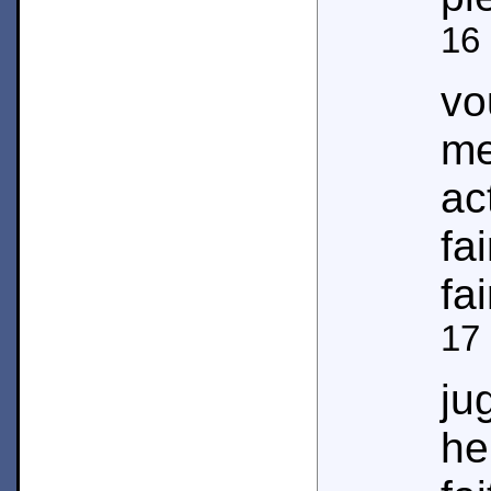
16
vo
me
ac
fa
fai
17
j
h