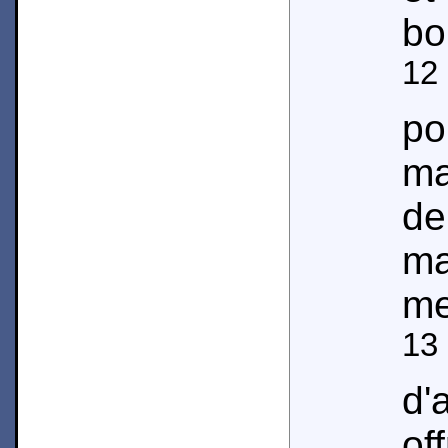
bo
12
po
m
de
ma
me
13
d'
of