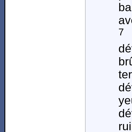
ba
av
7
dé
br
te
dé
y
d
r