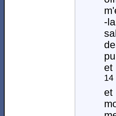
m'
-l
sa
de
pu
et
14
e
mo
me