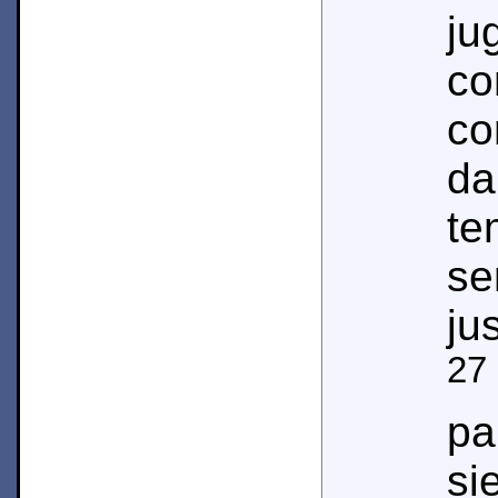
j
co
c
d
te
se
jus
27
pa
si