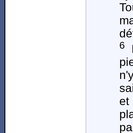
T
ma
dé
6
D
pi
n'
sa
et
pl
pa