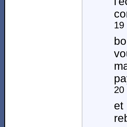
l'
co
19
bo
vo
ma
pa
20
e
re