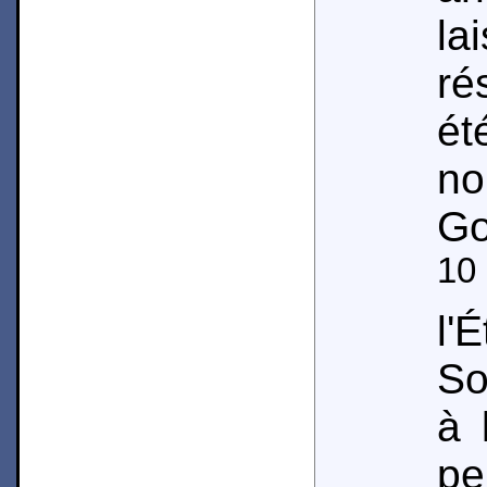
la
ré
é
no
Go
10
l'
So
à 
pe