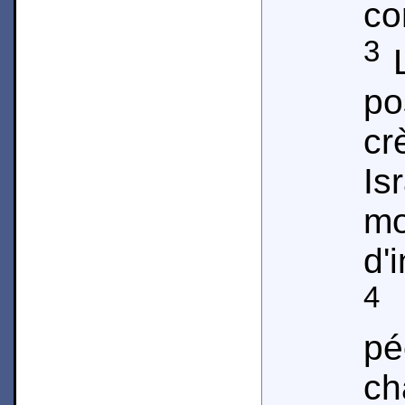
co
3
L
po
cr
Is
mo
d'
4
p
ch