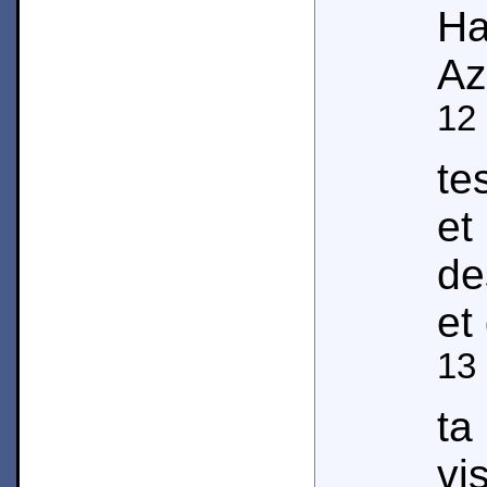
Ha
Az
12
te
et
de
et
13
t
vi