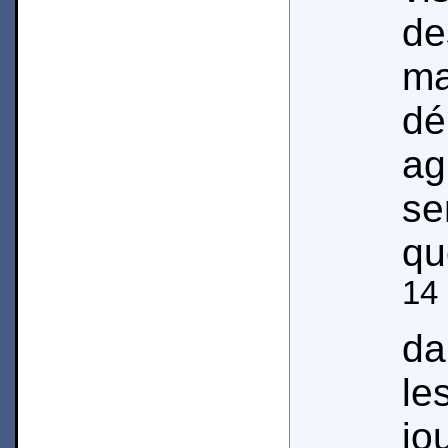
de
m
dé
a
se
qu
14
da
le
jo