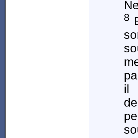
Ne
8
E
so
so
me
pa
il
de
pe
sou