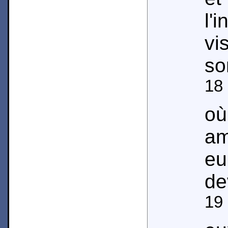
l'
v
so
18
où
am
e
de
19