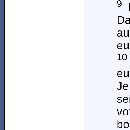
9
E
Da
au
eu
10
eu
Je
se
vo
bo