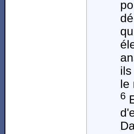
po
dé
qu
él
an
il
le 
6
E
d'
D