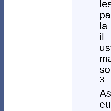
le
pa
la
i
u
ma
so
3
E
As
e