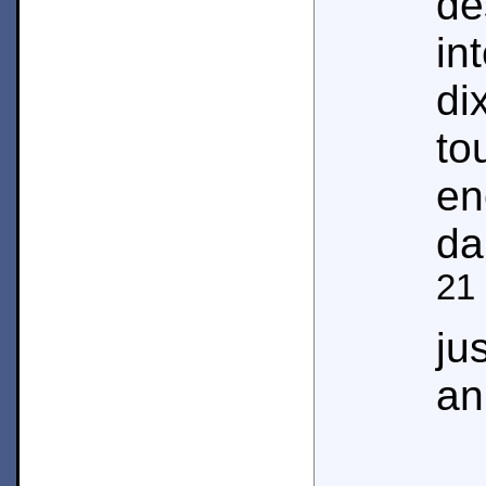
de
in
di
t
en
da
21
ju
an