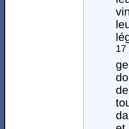
vi
l
lé
17
ge
do
de
to
da
e