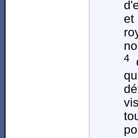
d'
e
ro
no
4
d
qu
dé
vi
t
p