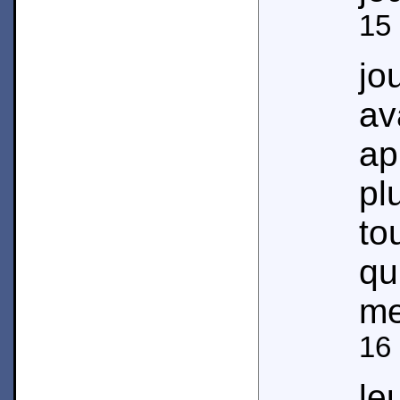
15
jo
a
ap
pl
to
q
me
16
le