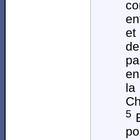
c
en
et
de
pa
en
l
Ch
5
E
po