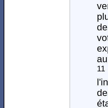
ve
pl
d
v
e
au
11
l'
d
é