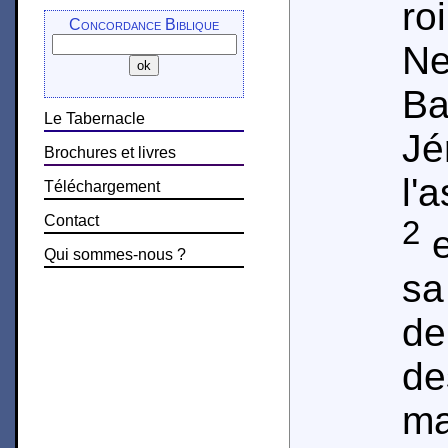
r
Concordance Biblique
Ne
Ba
Le Tabernacle
J
Brochures et livres
l'
Téléchargement
Contact
2
e
Qui sommes-nous ?
sa
de
de
ma