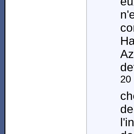
eu
n'
c
Ha
Az
de
20
ch
de
l'