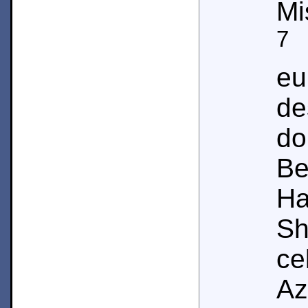
Mi
7
e
eu
de
d
B
H
Sh
ce
Az