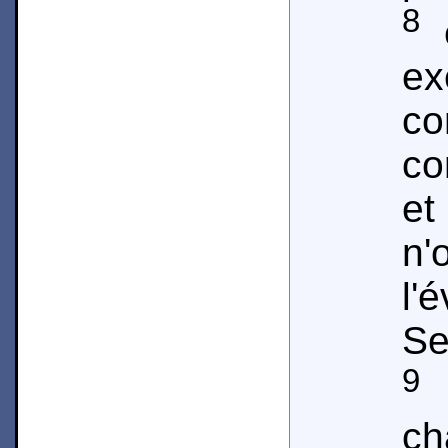
8
e
ex
c
co
e
n
l'
Se
9
l
c