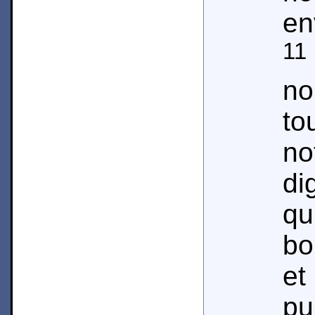
en
11
n
to
no
di
qu
bo
et
pu