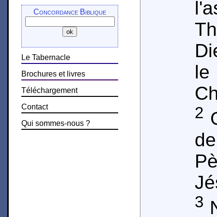
l
Concordance Biblique
Th
Di
Le Tabernacle
l
Brochures et livres
Ch
Téléchargement
Contact
2
G
Qui sommes-nous ?
de
Pè
Jé
3
N