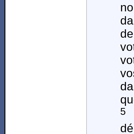
no
da
de
vo
vo
vo
da
qu
5
l
dé