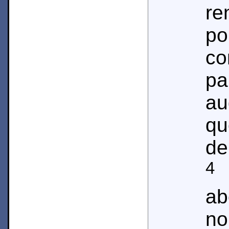
re
p
co
pa
au
qu
de
4
l
ab
n