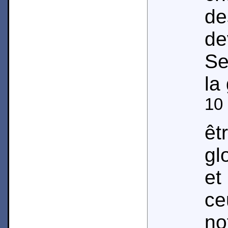
de
de
Se
la
10
êt
gl
et
ce
n