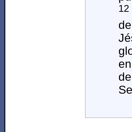
12
d
J
gl
en
de
Se