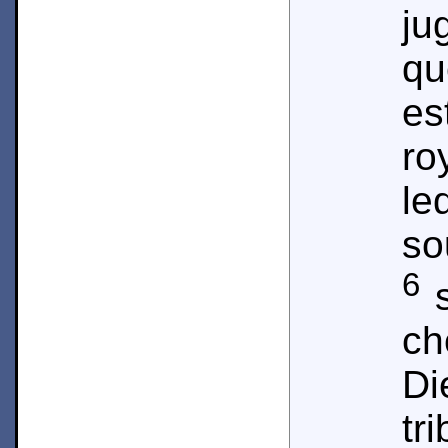
ju
q
e
ro
l
so
6
s
c
Di
tr