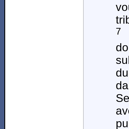
v
tri
7
d
su
d
da
Se
av
pu