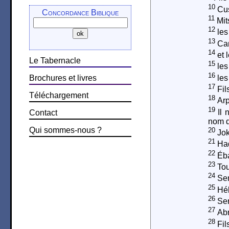
10
Cus
Concordance Biblique
11
Mit
12
les
13
Can
14
et 
Le Tabernacle
15
les
16
les
Brochures et livres
17
Fil
Téléchargement
18
Arp
19
Il 
Contact
nom d
Qui sommes-nous ?
20
Jok
21
Had
22
Éba
23
Tou
24
Sem
25
Héb
26
Ser
27
Abr
28
Fil