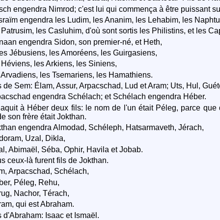
ch engendra Nimrod; c'est lui qui commença à être puissant sur 
sraïm engendra les Ludim, les Ananim, les Lehabim, les Napht
 Patrusim, les Casluhim, d'où sont sortis les Philistins, et les Ca
aan engendra Sidon, son premier-né, et Heth,
les Jébusiens, les Amoréens, les Guirgasiens,
 Héviens, les Arkiens, les Siniens,
 Arvadiens, les Tsemariens, les Hamathiens.
s de Sem: Élam, Assur, Arpacschad, Lud et Aram; Uts, Hul, Guét
acschad engendra Schélach; et Schélach engendra Héber.
naquit à Héber deux fils: le nom de l'un était Péleg, parce que 
e son frère était Jokthan.
than engendra Almodad, Schéleph, Hatsarmaveth, Jérach,
oram, Uzal, Dikla,
l, Abimaël, Séba, Ophir, Havila et Jobab.
s ceux-là furent fils de Jokthan.
, Arpacschad, Schélach,
er, Péleg, Rehu,
ug, Nachor, Térach,
am, qui est Abraham.
s d'Abraham: Isaac et Ismaël.