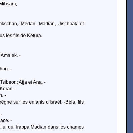
, Mibsam,
Jokschan, Medan, Madian, Jischbak et
s les fils de Ketura.
 Amalek. -
han. -
sibeon: Ajja et Ana. -
Keran. -
. -
gne sur les enfants d'Israël. -Béla, fils
 -
ace. -
 lui qui frappa Madian dans les champs