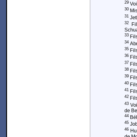
29
Voi
30
Mis
31
Jet
32
Fil
Schua
33
Fil
34
Abr
35
Fil
36
Fil
37
Fil
38
Fil
39
Fil
40
Fil
41
Fil
42
Fil
43
Voi
de Beo
44
Bél
45
Job
46
Hus
de Moa