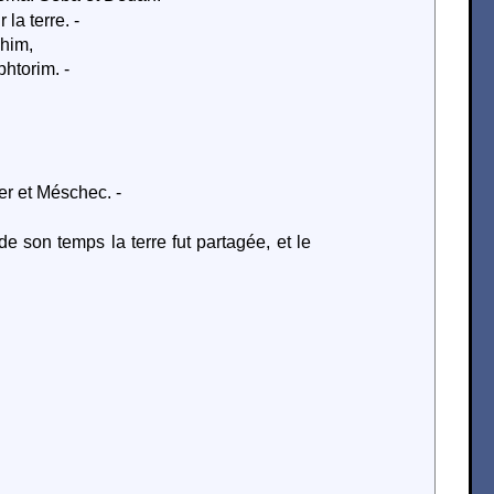
la terre. -
uhim,
phtorim. -
er et Méschec. -
de son temps la terre fut partagée, et le