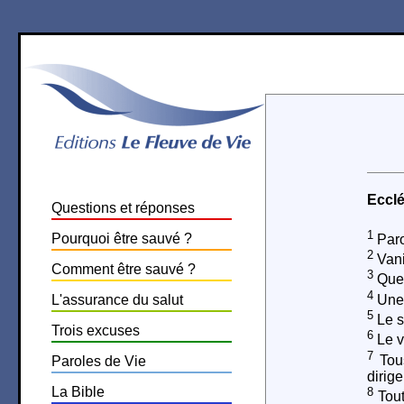
Ecclé
Questions et réponses
1
Pourquoi être sauvé ?
Paro
2
Vanit
Comment être sauvé ?
3
Quel
4
L'assurance du salut
Une 
5
Le so
Trois excuses
6
Le ve
7
Tous
Paroles de Vie
dirige
La Bible
8
Tout