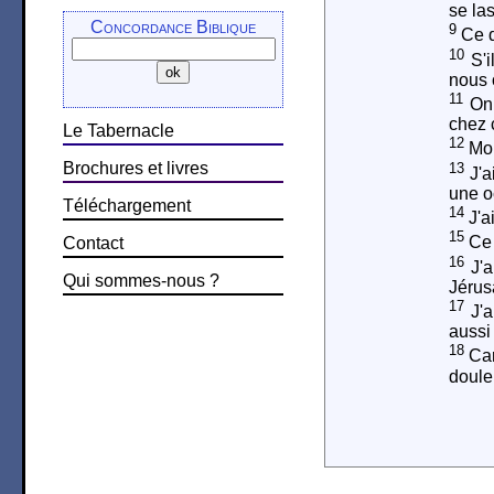
se la
Concordance Biblique
9
Ce qu
10
S'i
nous 
11
On 
chez 
Le Tabernacle
12
Moi,
Brochures et livres
13
J'a
une o
Téléchargement
14
J'ai
15
Ce 
Contact
16
J'a
Qui sommes-nous ?
Jérus
17
J'a
aussi 
18
Car
doule