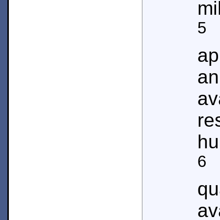
mi
5
A
ap
an
re
hu
6
C
qu
av