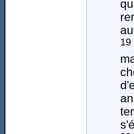
qu
re
au
19
ma
c
d'
an
t
s'