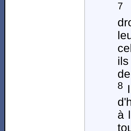
7
L
dr
le
ce
il
de 
8
I
d'
à 
to