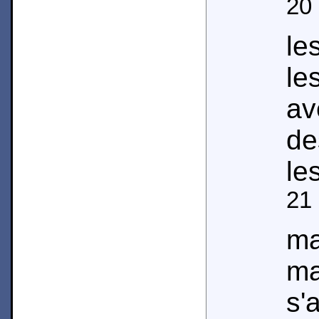
20
le
le
av
de
le
21
m
ma
s'