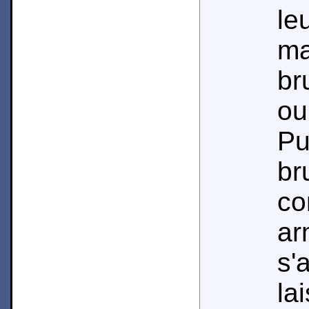
le
ma
br
ou
Pu
b
c
a
s
la