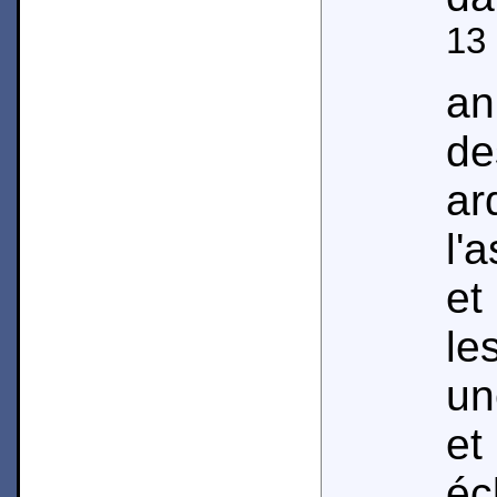
13
an
de
ar
l'
et
le
un
et
éc