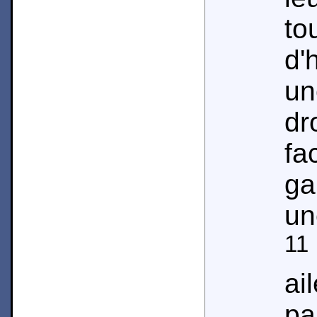
t
d'
u
dr
f
ga
un
11
ai
pa