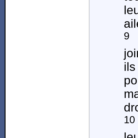
le
ai
9
L
jo
il
p
ma
dr
10
le