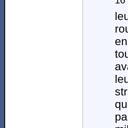
16
le
ro
e
t
av
le
st
q
p