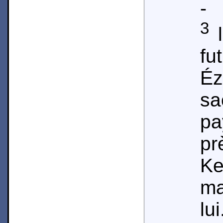
-
3
l
f
Éz
sa
pa
p
Ke
ma
lui