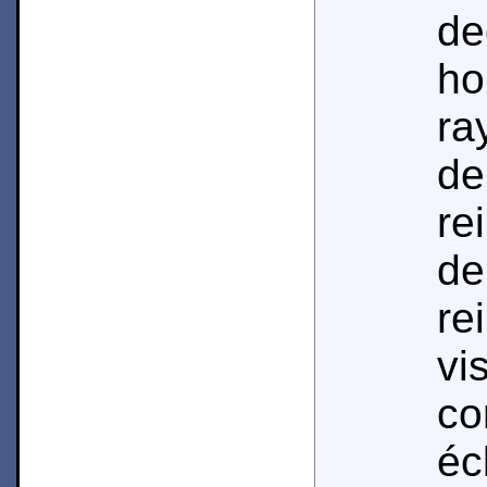
de
h
ra
de
re
de
re
vi
c
éc