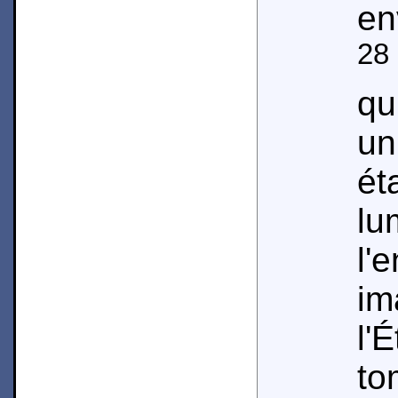
en
28
qu
un
ét
lu
l'
im
l'
to