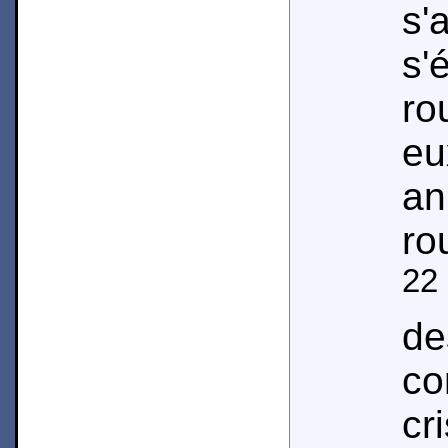
s'
s'
ro
eu
an
ro
22
de
c
cr