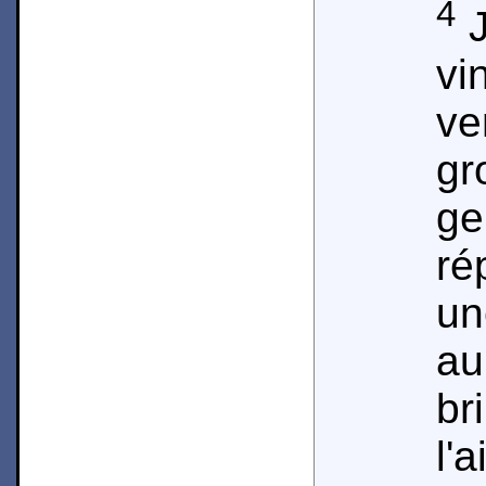
4
J
vi
ve
gr
g
ré
un
au
b
l'