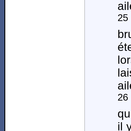
ai
25
br
ét
lo
la
ai
26
qu
il