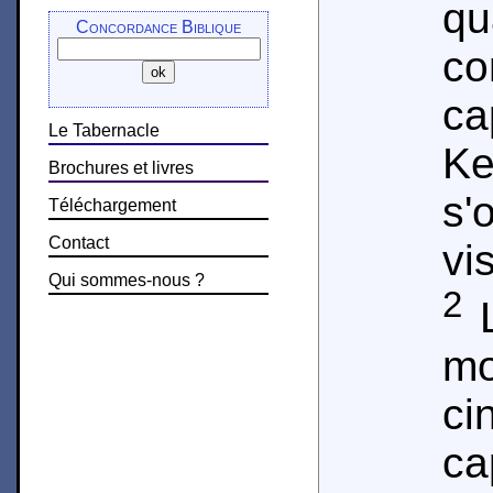
q
Concordance Biblique
co
ca
Le Tabernacle
K
Brochures et livres
s'
Téléchargement
Contact
vi
Qui sommes-nous ?
2
L
m
ci
ca