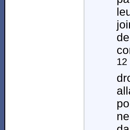
le
jo
de
co
12
dr
al
po
ne
da