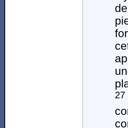
d
pi
fo
ce
a
u
pl
27
co
c