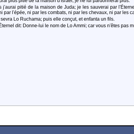
urai plus pitié de la maison d'Israël, je ne lui pardonnerai plus.
 j'aurai pitié de la maison de Juda; je les sauverai par l'Éternel
 ni par l'épée, ni par les combats, ni par les chevaux, ni par les c
 sevra Lo Ruchama; puis elle conçut, et enfanta un fils.
'Éternel dit: Donne-lui le nom de Lo Ammi; car vous n'êtes pas m