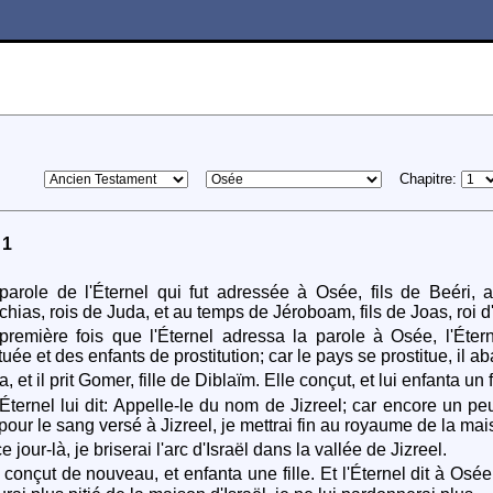
Chapitre:
 1
arole de l'Éternel qui fut adressée à Osée, fils de Beéri, 
chias, rois de Juda, et au temps de Jéroboam, fils de Joas, roi d'
remière fois que l'Éternel adressa la parole à Osée, l'Éte
tuée et des enfants de prostitution; car le pays se prostitue, il a
la, et il prit Gomer, fille de Diblaïm. Elle conçut, et lui enfanta un f
'Éternel lui dit: Appelle-le du nom de Jizreel; car encore un pe
pour le sang versé à Jizreel, je mettrai fin au royaume de la mais
 jour-là, je briserai l'arc d'Israël dans la vallée de Jizreel.
 conçut de nouveau, et enfanta une fille. Et l'Éternel dit à O