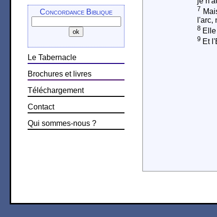
je n'a
7
Mais
Concordance Biblique
l'arc,
8
Elle
9
Et l
Le Tabernacle
Brochures et livres
Téléchargement
Contact
Qui sommes-nous ?