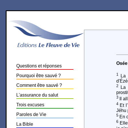
Osée
Questions et réponses
1
Pourquoi être sauvé ?
La p
d'Ézé
Comment être sauvé ?
2
La p
prosti
L'assurance du salut
3
Il al
4
Trois excuses
Et l
Jéhu 
Paroles de Vie
5
En ce
6
Elle
La Bible