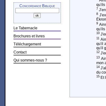
Ains
qu'ils
Concordance Biblique
7
J'en
8
J'ex
Ékron,
9
Ains
Le Tabernacle
qu'ils
10
J'e
Brochures et livres
11
Ain
qu'il
Téléchargement
qu'il 
Contact
12
J'e
13
Ain
Qui sommes-nous ?
mon a
14
J'a
du co
15
Et l