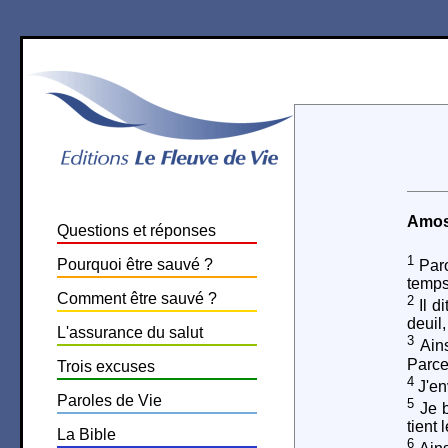
Amos
Questions et réponses
1
Pourquoi être sauvé ?
Paro
temps
Comment être sauvé ?
2
Il d
deuil
L'assurance du salut
3
Ains
Parce
Trois excuses
4
J'en
Paroles de Vie
5
Je b
tient 
La Bible
6