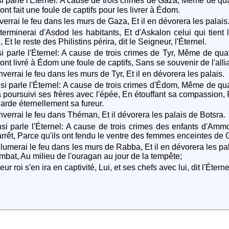
i parle l'Éternel: A cause de trois crimes de Gaza, Même de qu
 ont fait une foule de captifs pour les livrer à Édom.
verrai le feu dans les murs de Gaza, Et il en dévorera les palais
terminerai d'Asdod les habitants, Et d'Askalon celui qui tient
 Et le reste des Philistins périra, dit le Seigneur, l'Éternel.
i parle l'Éternel: A cause de trois crimes de Tyr, Même de qua
 ont livré à Édom une foule de captifs, Sans se souvenir de l'alli
nverrai le feu dans les murs de Tyr, Et il en dévorera les palais.
si parle l'Éternel: A cause de trois crimes d'Édom, Même de qu
 a poursuivi ses frères avec l'épée, En étouffant sa compassion,
garde éternellement sa fureur.
nverrai le feu dans Théman, Et il dévorera les palais de Botsra.
si parle l'Éternel: A cause de trois crimes des enfants d'Am
rrêt, Parce qu'ils ont fendu le ventre des femmes enceintes de Gal
llumerai le feu dans les murs de Rabba, Et il en dévorera les pal
mbat, Au milieu de l'ouragan au jour de la tempête;
eur roi s'en ira en captivité, Lui, et ses chefs avec lui, dit l'Éterne