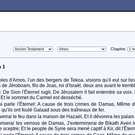
Chapitre:
 1
les d'Amos, l'un des bergers de Tekoa, visions qu'il eut sur Isr
 de Jéroboam, fils de Joas, roi d'Israël, deux ans avant le tremb
it: De Sion l'Éternel rugit, De Jérusalem il fait entendre sa voi
, Et le sommet du Carmel est desséché.
i parle l'Éternel: A cause de trois crimes de Damas, Même d
 qu'ils ont foulé Galaad sous des traîneaux de fer.
verrai le feu dans la maison de Hazaël, Et il dévorera les pala
riserai les verrous de Damas, J'exterminerai de Bikath Aven l
le sceptre; Et le peuple de Syrie sera mené captif à Kir, dit l'Étern