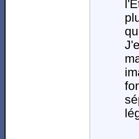
l'
pl
qu
J
ma
im
fo
sé
lé