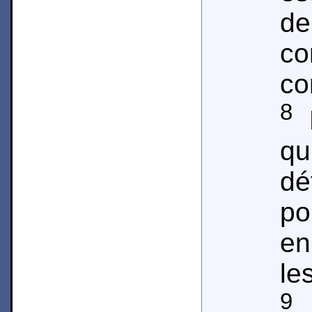
d
co
co
8
M
q
dé
p
en
le
9
Q