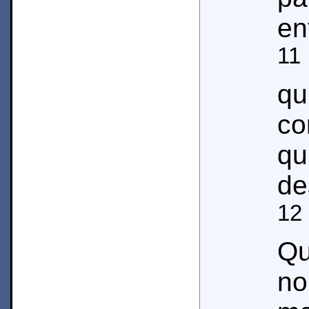
en
11
qu
co
qu
de
12
Q
no