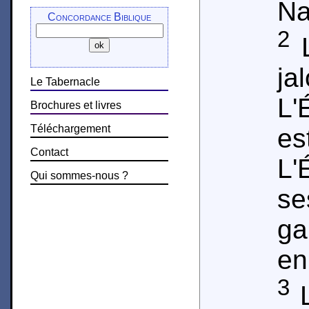
Na
Concordance Biblique
2
L
ja
Le Tabernacle
L'
Brochures et livres
Téléchargement
es
Contact
L'
Qui sommes-nous ?
se
ga
en
3
L