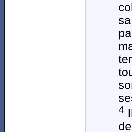
co
sa
pa
m
t
to
so
se
4
I
de