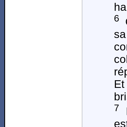
ha
6
Q
sa
c
co
ré
E
br
7
L
es