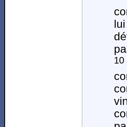
co
lu
dé
pa
10
co
co
v
c
p