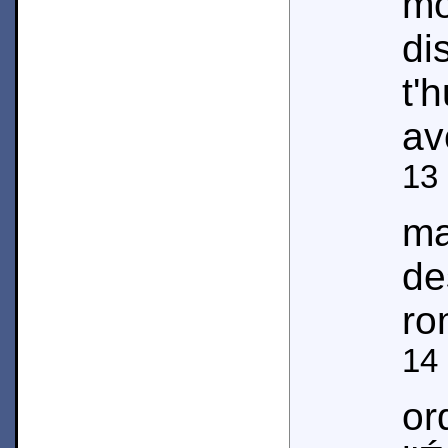
m
di
t'
avo
13
ma
d
ro
14
o