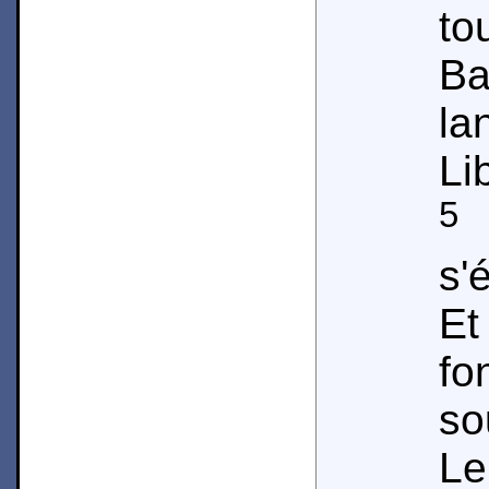
to
B
la
Lib
5
s'
E
fo
so
Le