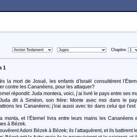
Chapitre:
s 1
s la mort de Josué, les enfants d'Israël consultèrent l'Éter
er contre les Cananéens, pour les attaquer?
rnel répondit: Juda montera, voici, j'ai livré le pays entre ses m
uda dit à Siméon, son frère: Monte avec moi dans le pays
ttrons les Cananéens; j'irai aussi avec toi dans celui qui t'e
 monta, et l'Éternel livra entre leurs mains les Cananéens et 
es à Bézek.
trouvèrent Adoni Bézek à Bézek; ils l'attaquèrent, et ils battiren