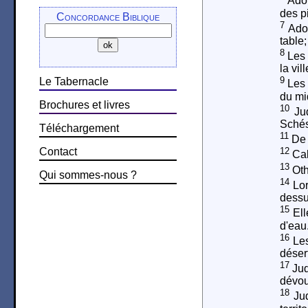
Adoni
des p
Concordance Biblique
7
Adon
table
8
Les f
la vill
9
Le Tabernacle
Les 
du mid
Brochures et livres
10
Jud
Schés
Téléchargement
11
De l
Contact
12
Cal
13
Oth
Qui sommes-nous ?
14
Lor
dessu
15
Ell
d'eau
16
Les
désert
17
Jud
dévouè
18
Jud