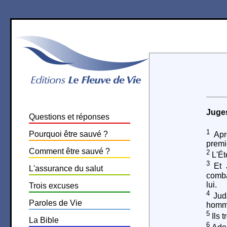
Juge
Questions et réponses
1
Pourquoi être sauvé ?
Aprè
premi
Comment être sauvé ?
2
L'Éte
3
Et J
L'assurance du salut
comba
lui.
Trois excuses
4
Juda
Paroles de Vie
homm
5
Ils 
La Bible
6