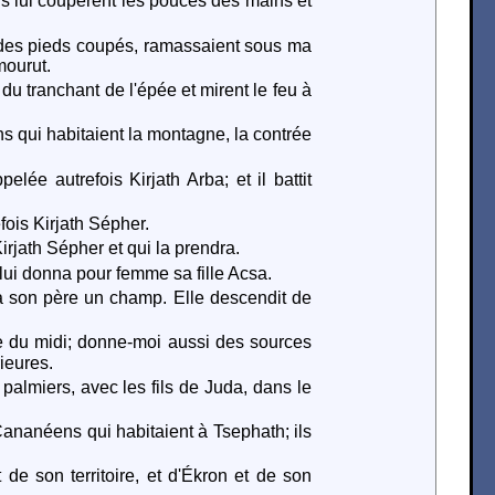
t ils lui coupèrent les pouces des mains et
t des pieds coupés, ramassaient sous ma
mourut.
 du tranchant de l'épée et mirent le feu à
s qui habitaient la montagne, la contrée
e autrefois Kirjath Arba; et il battit
fois Kirjath Sépher.
irjath Sépher et qui la prendra.
 lui donna pour femme sa fille Acsa.
r à son père un champ. Elle descendit de
re du midi; donne-moi aussi des sources
ieures.
palmiers, avec les fils de Juda, dans le
Cananéens qui habitaient à Tsephath; ils
de son territoire, et d'Ékron et de son