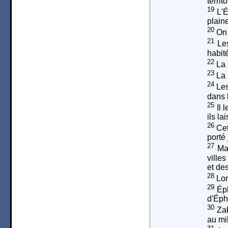
territo
19
L'É
plaine
20
On 
21
Les
habit
22
La 
23
La 
24
Les
dans l
25
Il l
ils la
26
Cet
porté 
27
Man
ville
et de
28
Lors
29
Éph
d'Éph
30
Zab
au mil