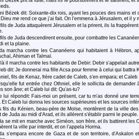
 Bézek prit la fuite; mais ils le poursuivirent et le saisirent, e
ieds.
i Bézek dit: Soixante-dix rois, ayant les pouces des mains e
; Dieu me rend ce que j'ai fait. On l'emmena à Jérusalem, et il y 
ils de Juda attaquèrent Jérusalem et la prirent, ils la frappèrent
e.
fils de Juda descendirent ensuite, pour combattre les Cananéen
i et la plaine.
a marcha contre les Cananéens qui habitaient à Hébron, appelé
chaï, Ahiman et Talmaï.
à il marcha contre les habitants de Debir: Debir s'appelait autre
eb dit: Je donnerai ma fille Acsa pour femme à celui qui battra K
niel, fils de Kenaz, frère cadet de Caleb, s'en empara; et Caleb
squ'elle fut entrée chez Othniel, elle le sollicita de demande
s son âne; et Caleb lui dit: Qu'as-tu?
e lui répondit: Fais-moi un présent, car tu m'as donné une ter
. Et Caleb lui donna les sources supérieures et les sources infér
 fils du Kénien, beau-père de Moïse, montèrent de la ville des 
 de Juda au midi d'Arad, et ils allèrent s'établir parmi le peuple.
a se mit en marche avec Siméon, son frère, et ils battirent les 
rent la ville par interdit, et on l'appela Horma.
a s'empara encore de Gaza et de son territoire, d'Askalon et 