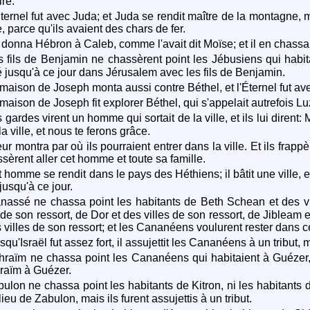
ire.
ternel fut avec Juda; et Juda se rendit maître de la montagne, m
, parce qu'ils avaient des chars de fer.
donna Hébron à Caleb, comme l'avait dit Moïse; et il en chassa le
 fils de Benjamin ne chassèrent point les Jébusiens qui habit
é jusqu'à ce jour dans Jérusalem avec les fils de Benjamin.
maison de Joseph monta aussi contre Béthel, et l'Éternel fut av
maison de Joseph fit explorer Béthel, qui s'appelait autrefois Lu
 gardes virent un homme qui sortait de la ville, et ils lui dirent
a ville, et nous te ferons grâce.
eur montra par où ils pourraient entrer dans la ville. Et ils frapp
issèrent aller cet homme et toute sa famille.
 homme se rendit dans le pays des Héthiens; il bâtit une ville, 
jusqu'à ce jour.
assé ne chassa point les habitants de Beth Schean et des vi
s de son ressort, de Dor et des villes de son ressort, de Jibleam 
s villes de son ressort; et les Cananéens voulurent rester dans c
qu'Israël fut assez fort, il assujettit les Cananéens à un tribut, 
raïm ne chassa point les Cananéens qui habitaient à Guézer,
raïm à Guézer.
ulon ne chassa point les habitants de Kitron, ni les habitants
ieu de Zabulon, mais ils furent assujettis à un tribut.