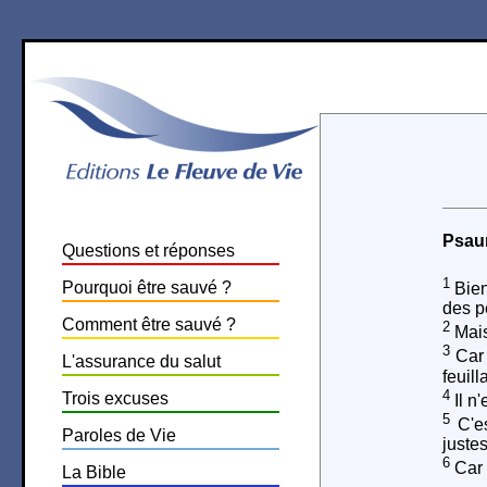
Psau
Questions et réponses
1
Pourquoi être sauvé ?
Bien
des p
Comment être sauvé ?
2
Mais 
3
Car 
L'assurance du salut
feuill
4
Trois excuses
Il n
5
C'es
Paroles de Vie
justes
6
Car 
La Bible