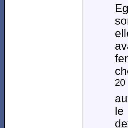
Eg
so
e
a
f
ch
20
au
le
de