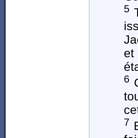
5
T
is
Ja
et
ét
6
O
to
ce
7
E