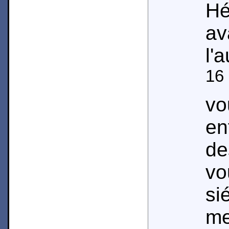
Hé
av
l'
16
v
e
de
vo
si
me