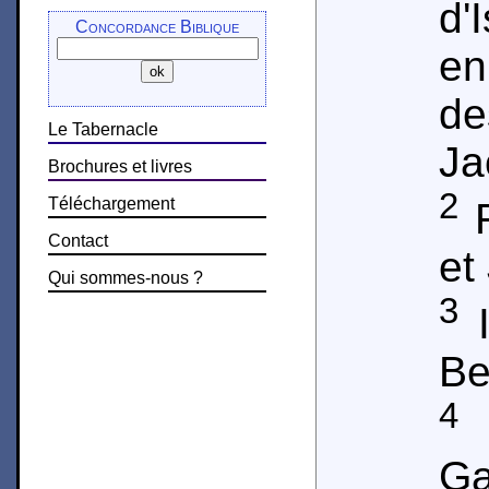
d'
Concordance Biblique
e
de
Le Tabernacle
Ja
Brochures et livres
2
Téléchargement
R
Contact
et
Qui sommes-nous ?
3
I
Be
4
D
Ga