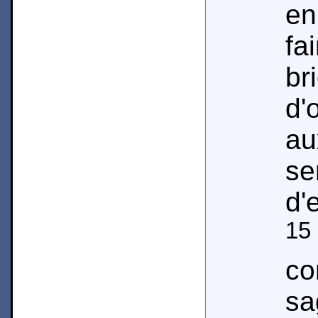
e
fa
br
d'
au
se
d'
15
c
sa