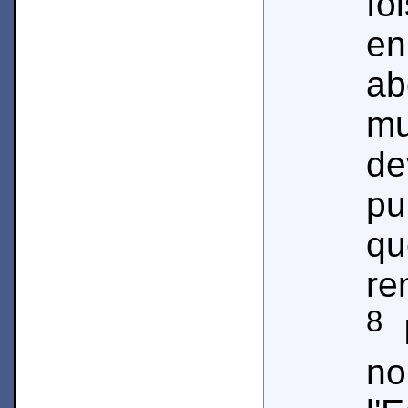
fo
e
a
m
d
pu
q
re
8
D
n