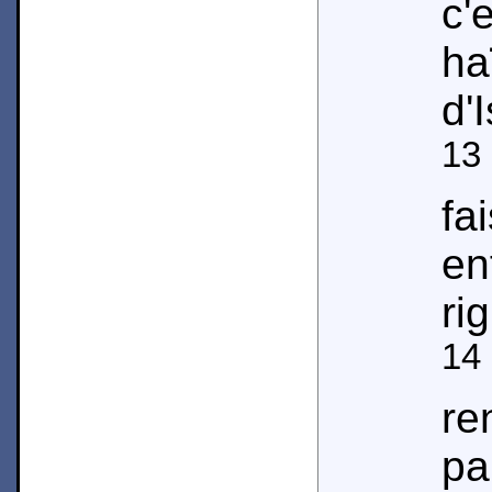
c
ha
d'I
13
fa
en
ri
14
re
pa