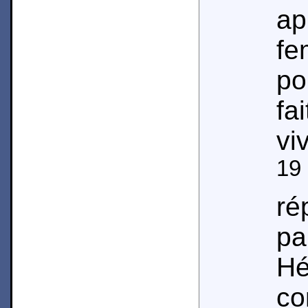
a
fe
po
fa
viv
19
ré
p
Hé
c