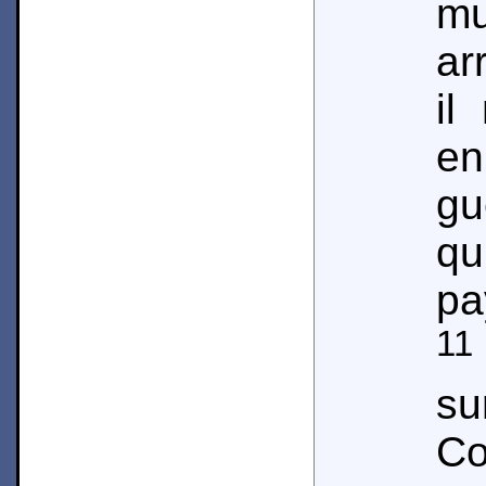
mu
ar
il
en
gu
qu
pa
11
s
Co