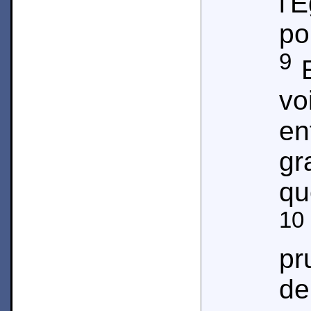
l'
po
9
E
vo
en
gr
qu
10
pr
de