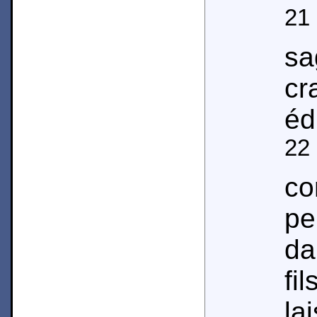
21
sa
cr
éd
22
co
pe
da
fi
la