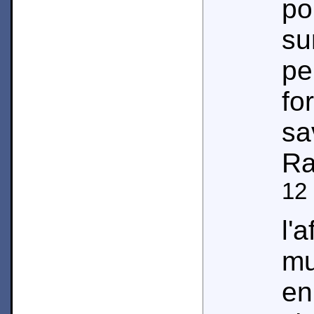
po
su
pe
f
s
Ra
12
l'
mu
en