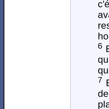
c'
a
r
h
6
E
qu
qu
7
E
de
pl