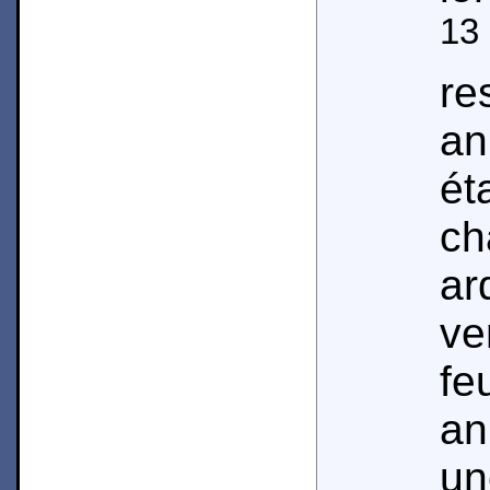
13
r
an
é
c
ar
ve
fe
an
un