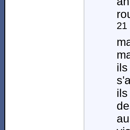
an
ro
21
m
ma
il
s'
i
de
au