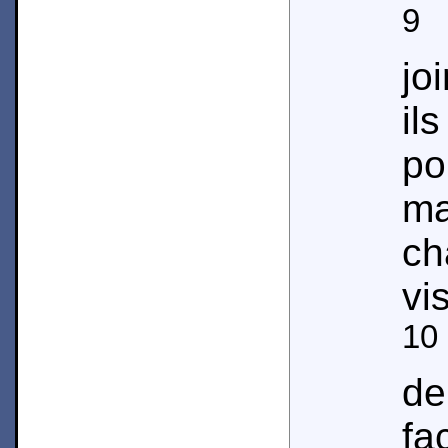
9
L
jo
il
p
m
ch
vi
10
de
fa