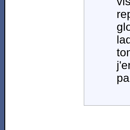
v
re
gl
la
to
j'
par