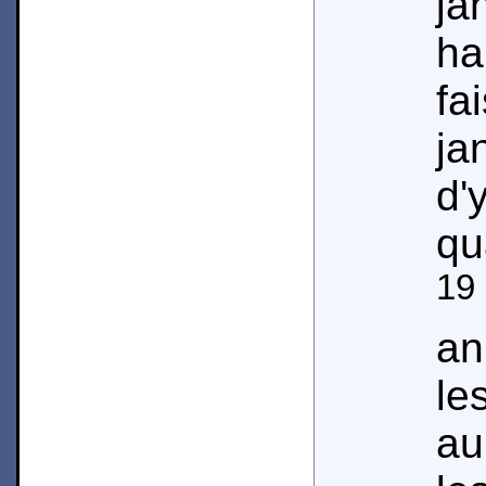
ja
h
fa
ja
d'
qu
19
an
le
au