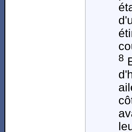
ét
d'
ét
co
8
E
d
ai
cô
av
le