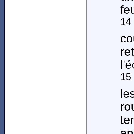
fe
14
c
re
l'é
15
le
ro
t
a