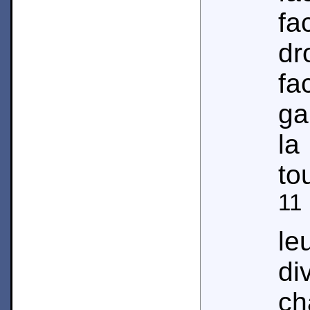
fa
dr
fa
ga
la
to
11
le
di
ch