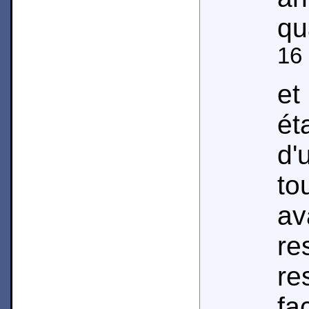
qu
16
et
ét
d'
t
a
r
re
fa