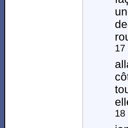
un
d
ro
17
al
cô
to
ell
18