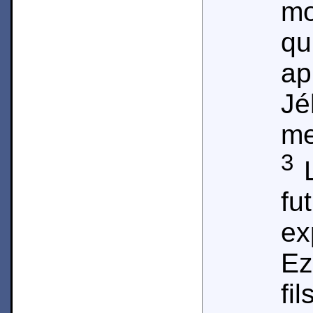
mo
qu
a
J
me
3
L
f
e
Ez
fi