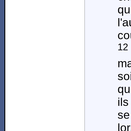
qu
l
co
12
ma
so
qu
il
se
lo