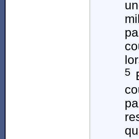
un
m
pa
c
lo
5
E
c
p
r
q