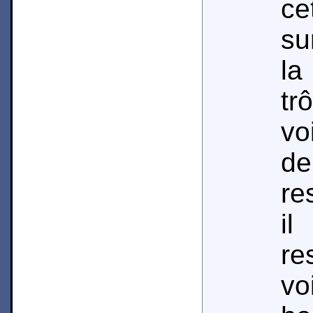
ce
su
la
tr
vo
de
re
i
re
vo