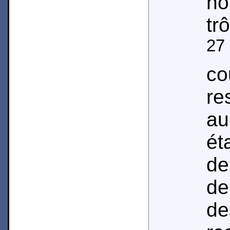
h
tr
27
c
re
au
ét
de
de
de