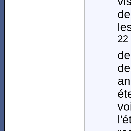
vi
de
le
22
de
de
a
ét
vo
l'