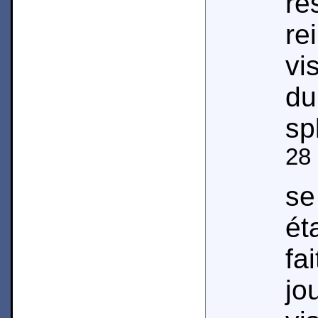
re
re
vi
du
sp
28
se
ét
fa
jo