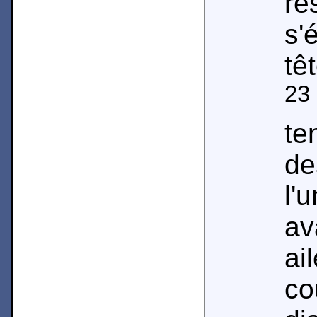
r
s'
tê
23
te
de
l'
av
a
co