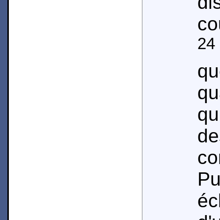
di
co
24
qu
qu
qu
de
co
P
éc