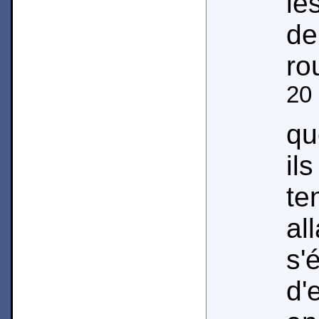
le
de
ro
20
qu
il
te
al
s'
d'