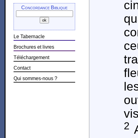
c
Concordance Biblique
q
co
Le Tabernacle
ce
Brochures et livres
t
Téléchargement
Contact
fl
Qui sommes-nous ?
l
ou
vi
2
A