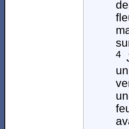
de
fl
ma
sur
4
J
un
ve
un
fe
av