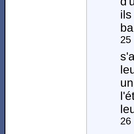
d'
il
ba
25
s'
le
un
l'
le
26