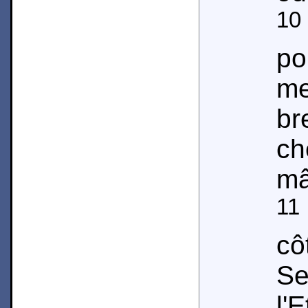
10
po
me
br
ch
mâ
11
cô
S
l'