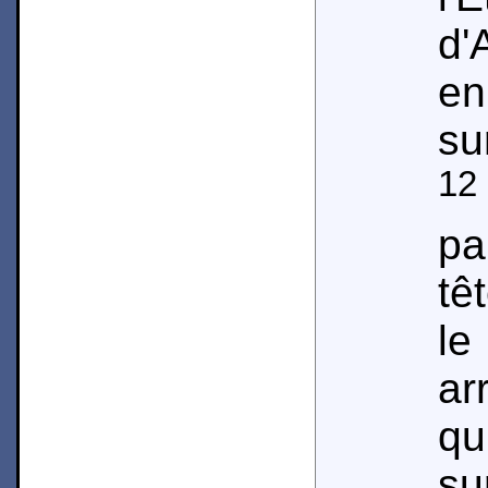
d'
en
su
12
pa
tê
le
ar
qu
sur