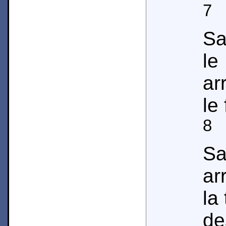
7
E
Sa
le
ar
le 
8
E
Sa
ar
la
de