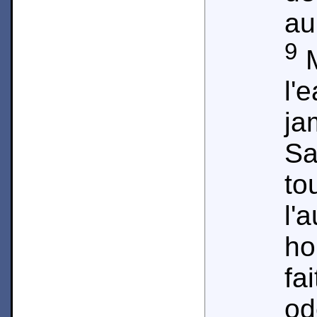
au
9
M
l'
j
Sa
to
l
ho
fa
od