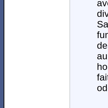
av
d
Sa
fu
de
a
ho
fa
od