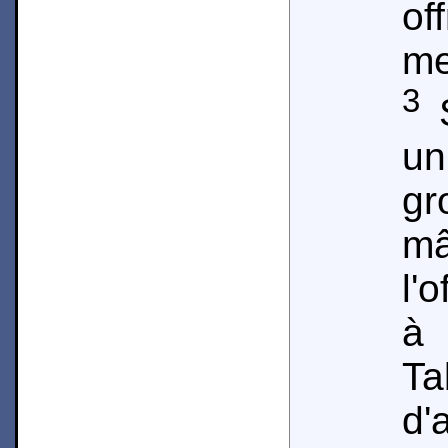
of
me
3
S
un
gr
m
l'
à
Ta
d'