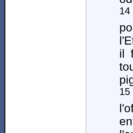
14
po
l'
il
to
pi
15
l'o
en