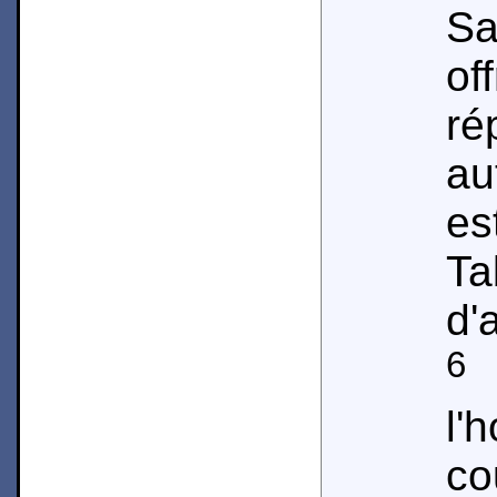
S
of
ré
au
e
Ta
d'
6
l'
co