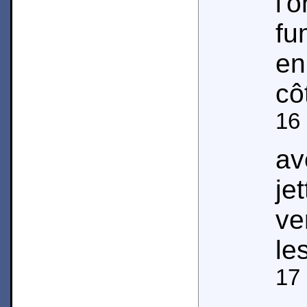
l'
fu
en
cô
16
av
je
ve
le
17