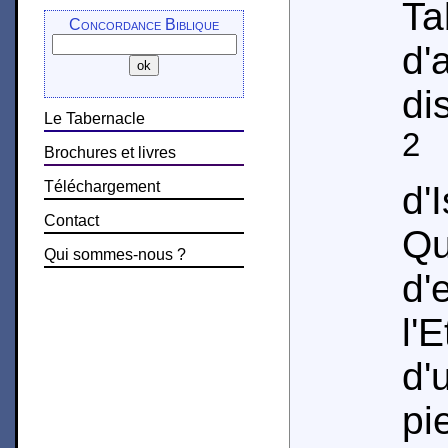
Ta
Concordance Biblique
d
di
Le Tabernacle
2
P
Brochures et livres
Téléchargement
d'
Contact
Q
Qui sommes-nous ?
d'
l'
d'
p