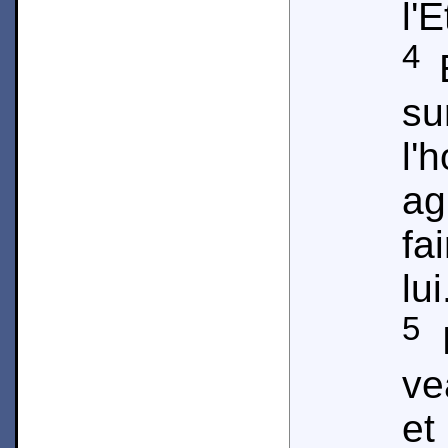
l'E
4
E
s
l'
ag
fa
lui
5
P
ve
et