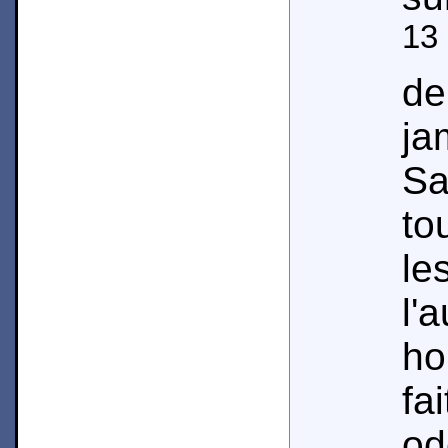
13
de
j
Sa
to
l
l
ho
fa
od