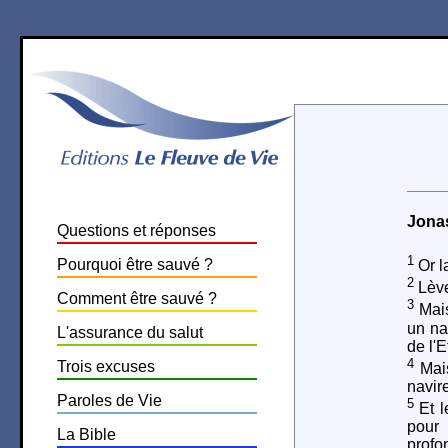
Jona
Questions et réponses
1
Pourquoi être sauvé ?
Or la
2
Lève-
Comment être sauvé ?
3
Mais
un nav
L'assurance du salut
de l'E
4
Trois excuses
Mais
navir
Paroles de Vie
5
Et l
pour 
La Bible
profo