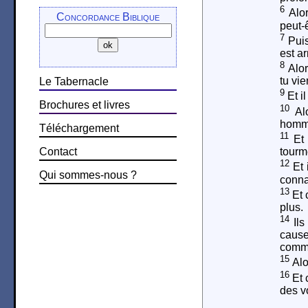
6
Alor
Concordance Biblique
peut-ê
7
Puis
est ar
8
Alor
tu vie
Le Tabernacle
9
Et il
Brochures et livres
10
Alo
hommes
Téléchargement
11
Et 
Contact
tourm
12
Et 
Qui sommes-nous ?
conna
13
Et 
plus.
14
Ils
cause
comme 
15
Alor
16
Et c
des v