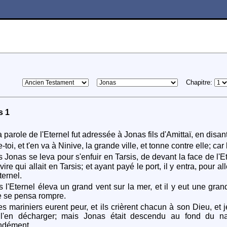
Chapitre:
s 1
 parole de l'Eternel fut adressée à Jonas fils d'Amittaï, en disant
toi, et t'en va à Ninive, la grande ville, et tonne contre elle; ca
 Jonas se leva pour s'enfuir en Tarsis, de devant la face de l'Et
ire qui allait en Tarsis; et ayant payé le port, il y entra, pour 
ternel.
 l'Eternel éleva un grand vent sur la mer, et il y eut une gra
e se pensa rompre.
es mariniers eurent peur, et ils crièrent chacun à son Dieu, et 
l'en décharger; mais Jonas était descendu au fond du navi
ndément.