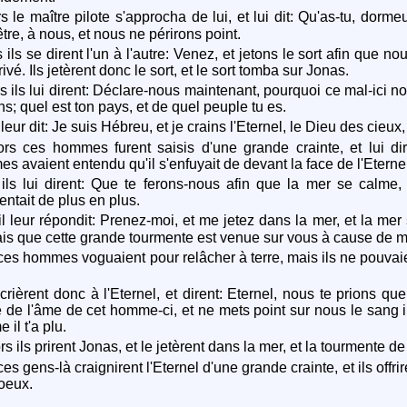
s le maître pilote s'approcha de lui, et lui dit: Qu'as-tu, dormeu
tre, à nous, et nous ne périrons point.
 ils se dirent l'un à l'autre: Venez, et jetons le sort afin que
rivé. Ils jetèrent donc le sort, et le sort tomba sur Jonas.
s ils lui dirent: Déclare-nous maintenant, pourquoi ce mal-ici nou
ns; quel est ton pays, et de quel peuple tu es.
 leur dit: Je suis Hébreu, et je crains l'Eternel, le Dieu des cieux, 
rs ces hommes furent saisis d'une grande crainte, et lui dir
 avaient entendu qu'il s'enfuyait de devant la face de l'Eternel,
ils lui dirent: Que te ferons-nous afin que la mer se calme
entait de plus en plus.
il leur répondit: Prenez-moi, et me jetez dans la mer, et la mer 
is que cette grande tourmente est venue sur vous à cause de m
ces hommes voguaient pour relâcher à terre, mais ils ne pouvaien
 crièrent donc à l'Eternel, et dirent: Eternel, nous te prions q
 de l'âme de cet homme-ci, et ne mets point sur nous le sang inn
il t'a plu.
s ils prirent Jonas, et le jetèrent dans la mer, et la tourmente de
es gens-là craignirent l'Eternel d'une grande crainte, et ils offrir
oeux.