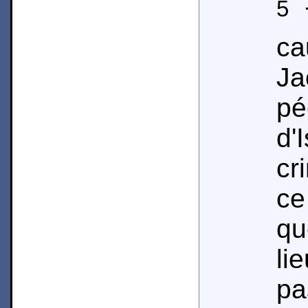
5
T
c
Ja
pé
d'
cr
c
qu
li
pa