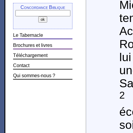
M
Concordance Biblique
t
Ac
Le Tabernacle
Ro
Brochures et livres
lu
Téléchargement
Contact
u
Qui sommes-nous ?
Sa
2
V
éc
so