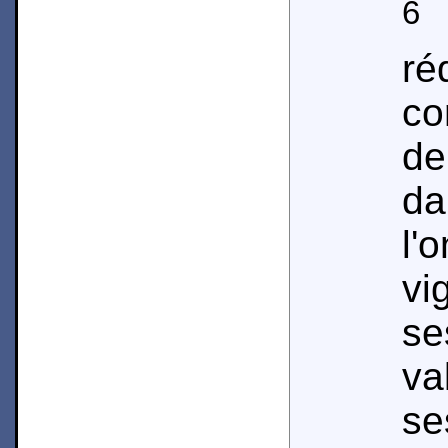
6
C
r
co
de
d
l'
vi
se
va
se