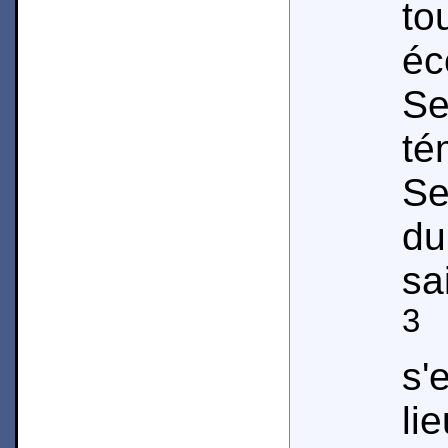
to
é
Se
té
Se
d
sa
3
C
s'
li