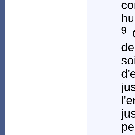
co
hu
9
C
de
so
d
j
l'
ju
p