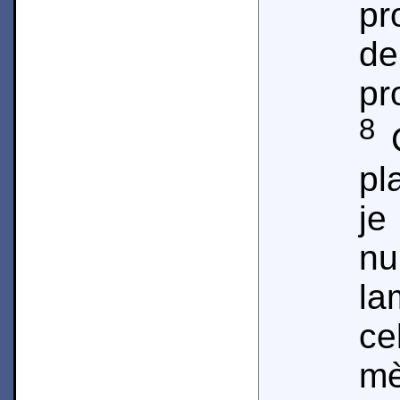
pr
d
pr
8
C
pl
je
n
l
ce
m