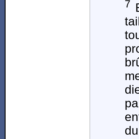
7
E
ta
to
pr
br
me
di
pa
en
d