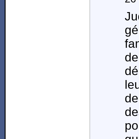
J
g
fa
d
dé
le
de
de
po