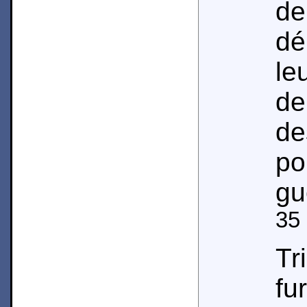
d
dé
le
de
de
po
gu
35
Tr
f