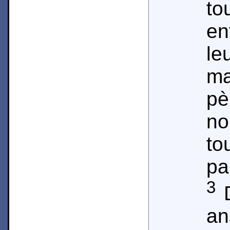
to
en
le
m
pè
no
to
pa
3
D
an