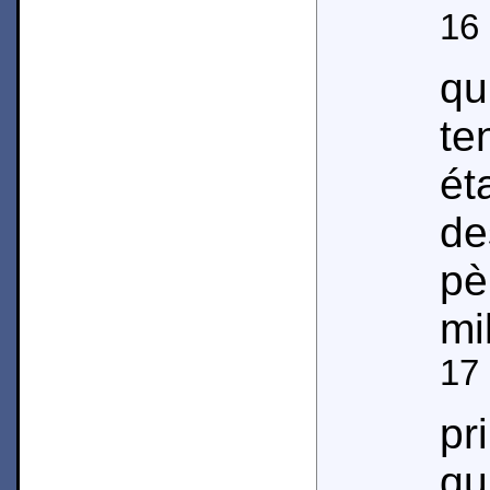
16
qu
te
ét
de
p
mil
17
pr
q