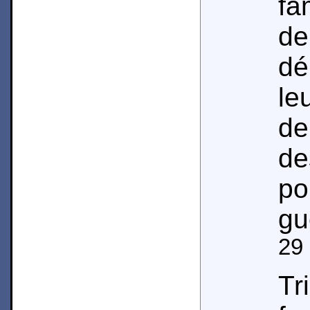
fa
d
dé
le
de
de
po
gu
29
Tr