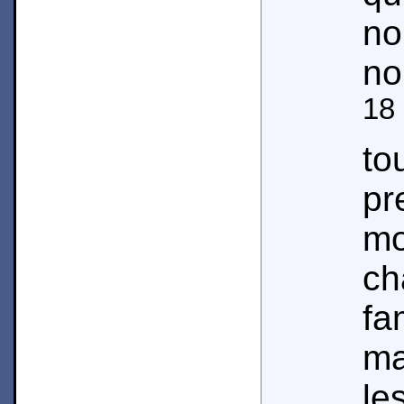
n
no
18
to
pr
mo
c
fa
ma
le