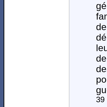
g
fa
d
dé
le
de
de
po
gu
39