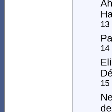
A
Ha
13
Pa
14
E
Dé
15
Ne
de