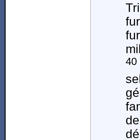
T
f
fu
mi
40
s
g
fa
d
dé