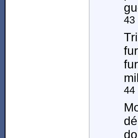
gu
43
Tr
f
fu
mi
44
Mo
d
d