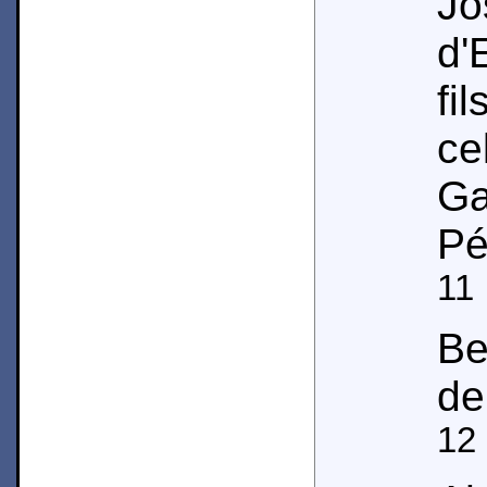
Jo
d'
fi
c
G
Pé
11
Be
de
12