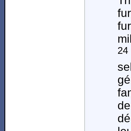
Tr
f
fu
mi
24
s
g
fa
d
dé