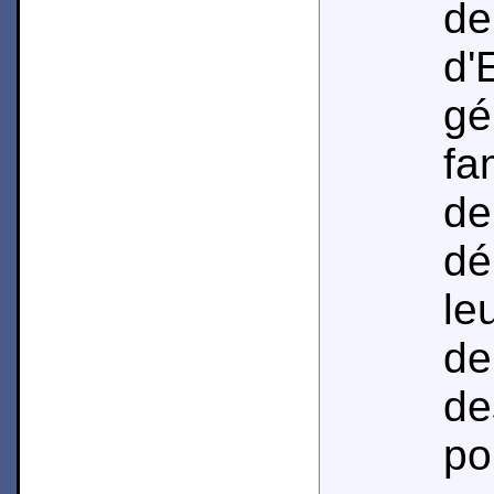
de
d'
g
fa
d
dé
le
de
de
po