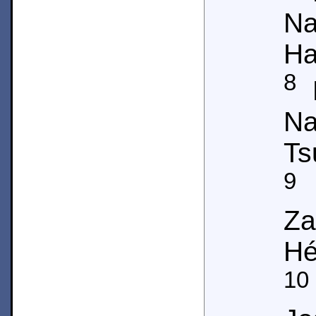
N
Ha
8
P
N
Ts
9
Za
Hé
10