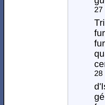
gu
27
T
f
f
q
ce
28
d'
g