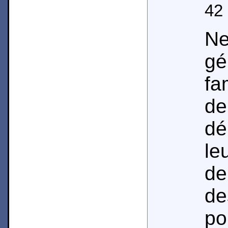
42
Ne
g
fa
d
dé
le
de
de
po