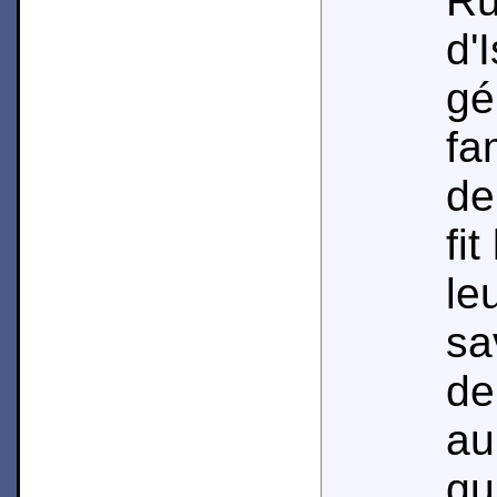
R
d'
g
fa
de
fi
le
sa
de
au
qu