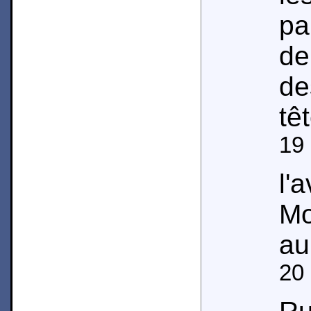
pa
de
d
têt
19
l
Mo
au
20