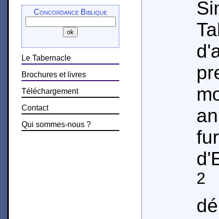
S
Concordance Biblique
Ta
d
Le Tabernacle
pr
Brochures et livres
m
Téléchargement
Contact
an
Qui sommes-nous ?
fu
d'
2
d