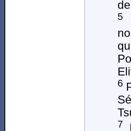
de
5
E
n
qu
Po
El
6
P
S
Ts
7
P