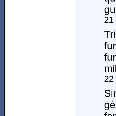
gu
21
Tr
f
fu
mi
22
Si
g