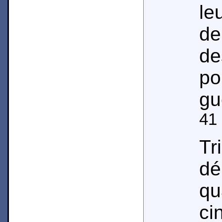
le
de
de
po
gu
41
Tr
d
qu
ci