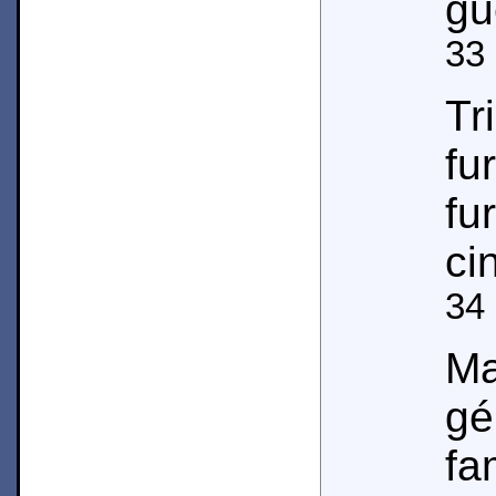
gu
33
Tr
f
fu
ci
34
Ma
g
fa