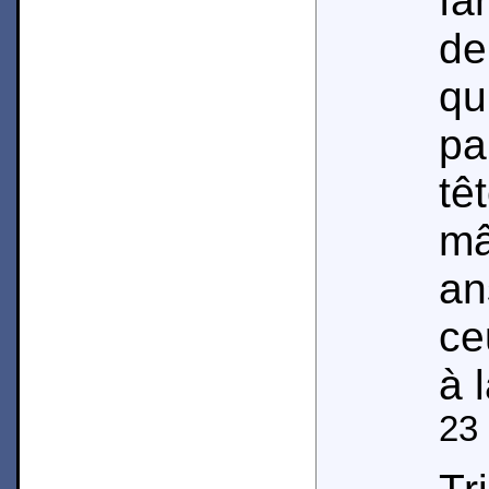
fa
de
qu
pa
tê
mâ
an
ce
à 
23