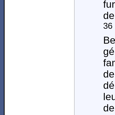
fu
de
36
Be
g
fa
d
dé
le
de