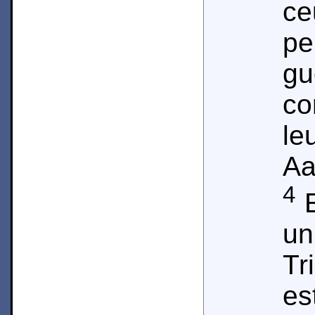
c
p
g
c
le
Aa
4
E
u
Tr
es