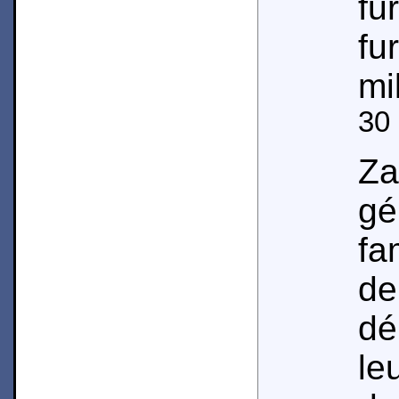
f
fu
mi
30
Za
g
fa
d
dé
le