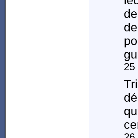
le
de
de
po
gu
25
Tr
d
qu
ce
26