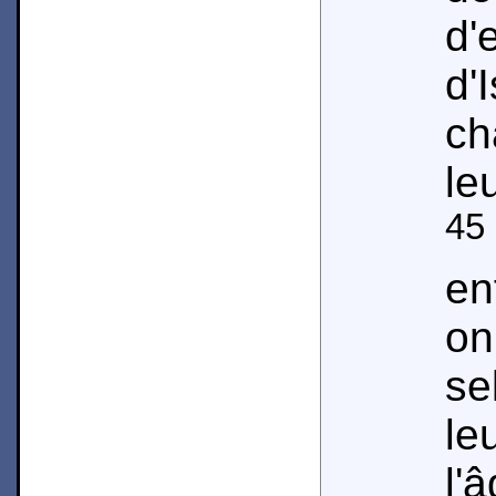
d'
d'
c
le
45
en
on
se
le
l'