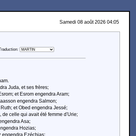
Samedi 08 août 2026 04:05
Traduction:
aham.
a Juda, et ses frères;
Esrom; et Esrom engendra Aram;
Naasson engendra Salmon;
Ruth; et Obed engendra Jessé;
de celle qui avait été femme d'Urie;
engendra Asa;
engendra Hozias;
z engendra Ezéchias;