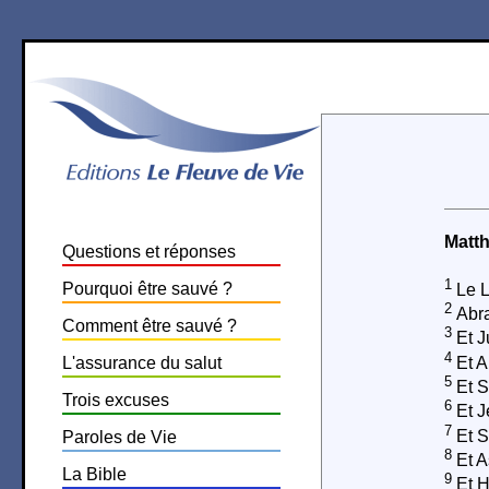
Matth
Questions et réponses
1
Pourquoi être sauvé ?
Le L
2
Abra
Comment être sauvé ?
3
Et J
4
L'assurance du salut
Et A
5
Et S
Trois excuses
6
Et J
7
Et S
Paroles de Vie
8
Et A
La Bible
9
Et H