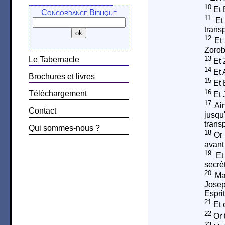
10
Et 
Concordance Biblique
11
Et 
trans
12
Et 
Zorob
13
Le Tabernacle
Et 
14
Et 
Brochures et livres
15
Et 
16
Téléchargement
Et 
17
Ain
Contact
jusqu
trans
Qui sommes-nous ?
18
Or 
avant
19
Et 
secrè
20
Mai
Josep
Esprit
21
Et 
22
Or 
23