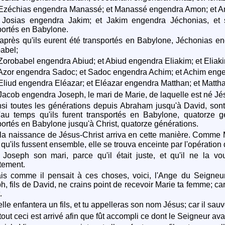
Ezéchias engendra Manassé; et Manassé engendra Amon; et A
Josias engendra Jakim; et Jakim engendra Jéchonias, et se
portés en Babylone.
après qu'ils eurent été transportés en Babylone, Jéchonias en
abel;
Zorobabel engendra Abiud; et Abiud engendra Eliakim; et Eliak
Azor engendra Sadoc; et Sadoc engendra Achim; et Achim enge
Eliud engendra Eléazar; et Eléazar engendra Matthan; et Matt
Jacob engendra Joseph, le mari de Marie, de laquelle est né Jés
si toutes les générations depuis Abraham jusqu'à David, sont
'au temps qu'ils furent transportés en Babylone, quatorze gé
portés en Babylone jusqu'à Christ, quatorze générations.
la naissance de Jésus-Christ arriva en cette manière. Comme M
 qu'ils fussent ensemble, elle se trouva enceinte par l'opération 
Joseph son mari, parce qu'il était juste, et qu'il ne la voul
tement.
s comme il pensait à ces choses, voici, l'Ange du Seigneur 
h, fils de David, ne crains point de recevoir Marie ta femme; car
.
elle enfantera un fils, et tu appelleras son nom Jésus; car il sa
tout ceci est arrivé afin que fût accompli ce dont le Seigneur ava