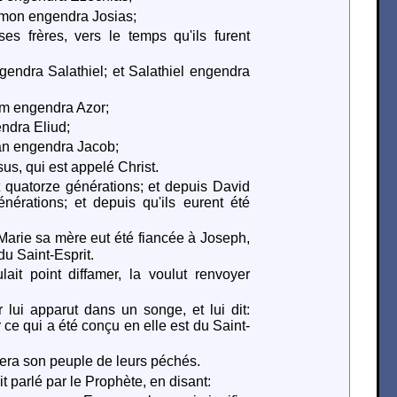
mon engendra Josias;
s frères, vers le temps qu'ils furent
gendra Salathiel; et Salathiel engendra
im engendra Azor;
ndra Eliud;
han engendra Jacob;
us, qui est appelé Christ.
 quatorze générations; et depuis David
nérations; et depuis qu'ils eurent été
arie sa mère eut été fiancée à Joseph,
du Saint-Esprit.
ait point diffamer, la voulut renvoyer
lui apparut dans un songe, et lui dit:
 ce qui a été conçu en elle est du Saint-
uvera son peuple de leurs péchés.
it parlé par le Prophète, en disant: