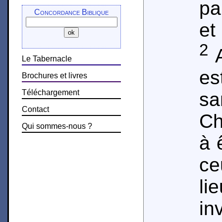
pa
Concordance Biblique
et
2
A
Le Tabernacle
es
Brochures et livres
Téléchargement
sa
Contact
Ch
Qui sommes-nous ?
à 
ce
l
in