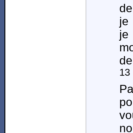
de
je
je
mo
de
13
Pa
po
vo
no