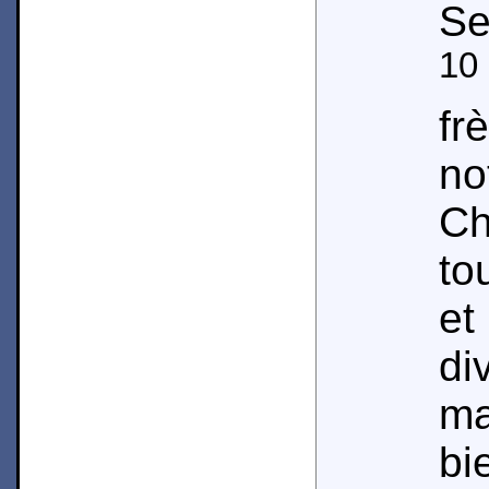
Se
10
fr
no
Ch
to
et
di
ma
b