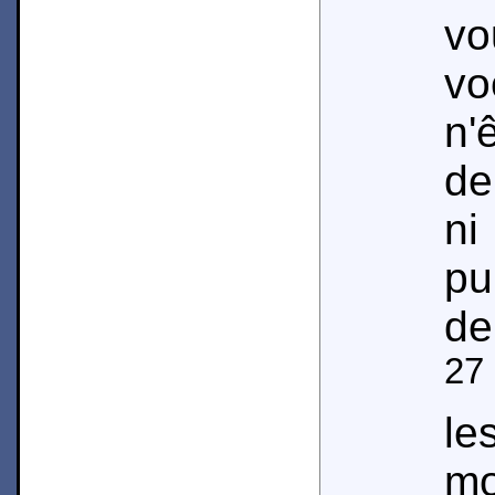
v
v
n'
de
n
pu
de
27
le
m