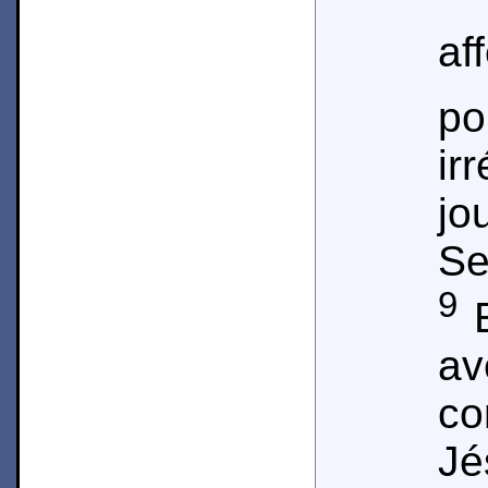
af
ir
j
Se
9
E
av
co
J