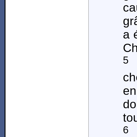
ca
gr
a 
Ch
5
D
c
en
do
to
6