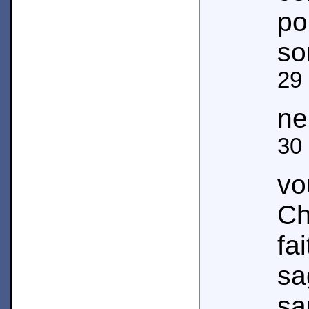
po
so
29
ne
30
vo
Ch
fa
s
s