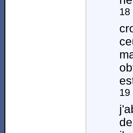
18
cr
ce
m
ob
es
19
j'
d