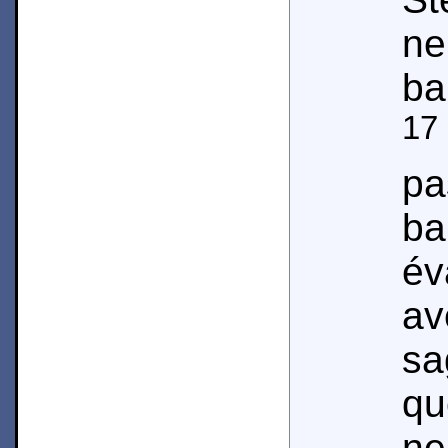
ne
ba
17
p
ba
év
av
sa
qu
ne