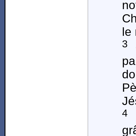
no
Ch
le
3
Q
p
do
Pè
Jé
4
J
gr