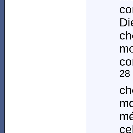
co
D
ch
m
co
28
c
m
m
ce