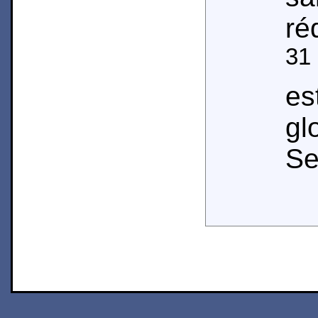
ré
31
es
gl
Se