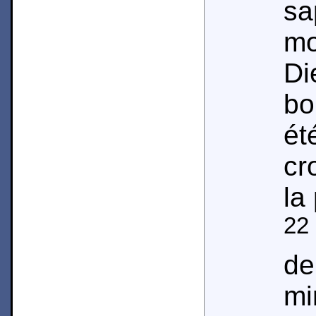
sa
mo
Di
bo
é
cr
la
22
d
mi