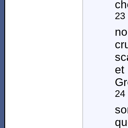
ch
23
no
cr
sc
et
Gr
24
so
qu