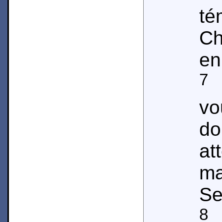
té
Ch
en
7
T
v
do
a
ma
Se
8