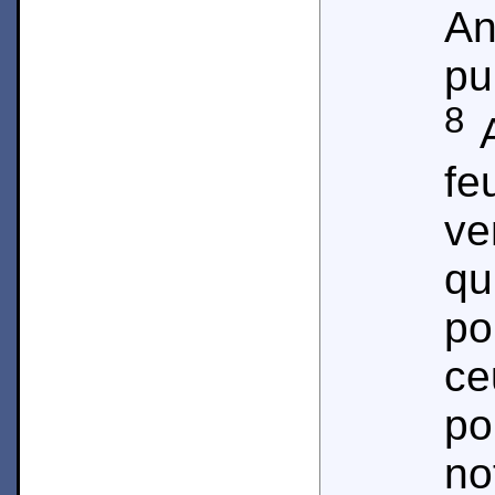
A
pu
8
A
f
ve
q
po
ce
po
no