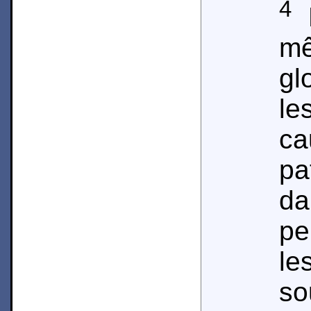
4
D
m
gl
le
c
pa
d
pe
le
so