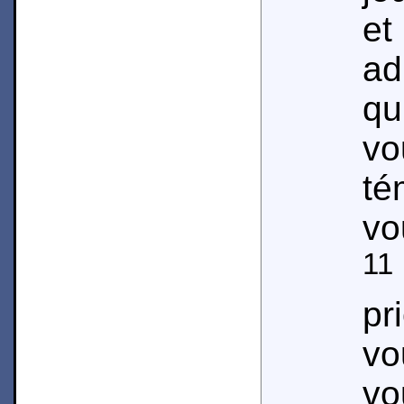
e
ad
qu
v
té
vo
11
pr
vo
vo