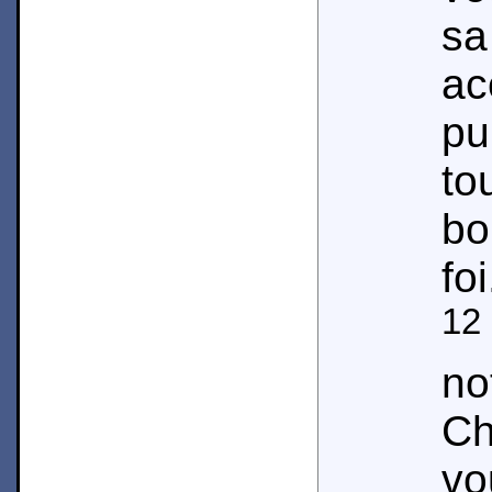
sa
ac
pu
to
bo
foi
12
no
Ch
vo