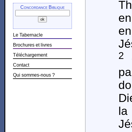
Th
Concordance Biblique
en
e
Le Tabernacle
Jé
Brochures et livres
2
Téléchargement
Q
Contact
p
Qui sommes-nous ?
do
Di
la
Jé