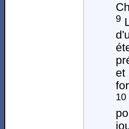
Ch
9
L
d
é
pr
et
fo
10
po
jo