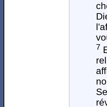
c
D
l'
vo
7
E
re
af
n
Se
ré