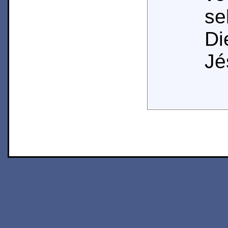
se
Di
Jé