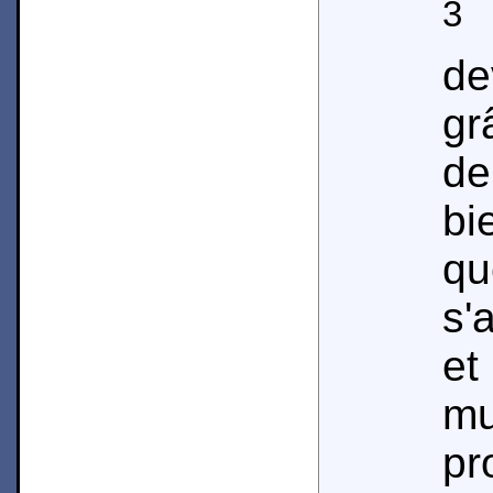
3
M
de
gr
de
bi
q
s'
et
m
pr