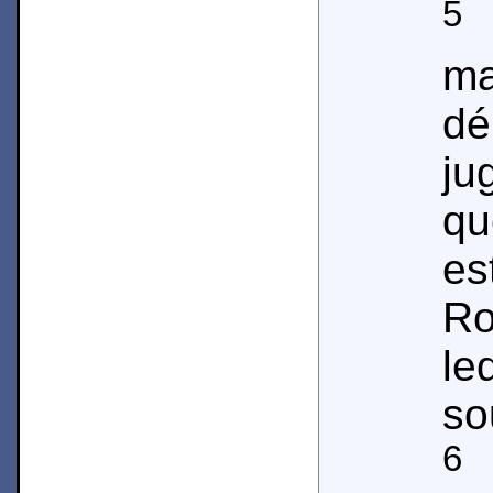
5
ma
dé
ju
q
e
Ro
l
so
6
P