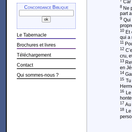
7
Car 
8
Concordance Biblique
Ne p
part 
9
Qui 
propr
10
Et 
Le Tabernacle
qui a 
11
Pour
Brochures et livres
12
C'e
Téléchargement
cru, 
13
Ret
Contact
en Jé
14
Gar
Qui sommes-nous ?
15
Tu 
Herm
16
Le 
honte
17
Au 
18
Le 
perso