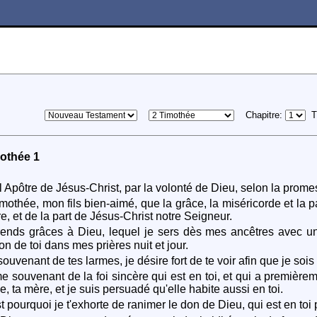
Chapitre:
T
othée 1
 Apôtre de Jésus-Christ, par la volonté de Dieu, selon la promes
mothée, mon fils bien-aimé, que la grâce, la miséricorde et la p
re, et de la part de Jésus-Christ notre Seigneur.
ends grâces à Dieu, lequel je sers dès mes ancêtres avec un
on de toi dans mes prières nuit et jour.
uvenant de tes larmes, je désire fort de te voir afin que je sois 
e souvenant de la foi sincère qui est en toi, et qui a premièrem
, ta mère, et je suis persuadé qu'elle habite aussi en toi.
t pourquoi je t'exhorte de ranimer le don de Dieu, qui est en toi