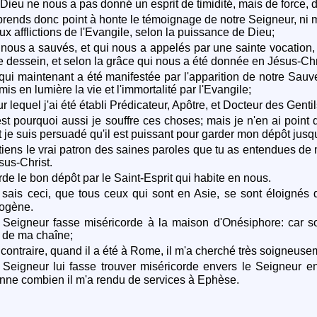
Dieu ne nous a pas donné un esprit de timidité, mais de force, d
rends donc point à honte le témoignage de notre Seigneur, ni m
aux afflictions de l'Evangile, selon la puissance de Dieu;
nous a sauvés, et qui nous a appelés par une sainte vocation
e dessein, et selon la grâce qui nous a été donnée en Jésus-Chr
qui maintenant a été manifestée par l'apparition de notre Sauveu
mis en lumière la vie et l'immortalité par l'Evangile;
 lequel j'ai été établi Prédicateur, Apôtre, et Docteur des Gentil
st pourquoi aussi je souffre ces choses; mais je n'en ai point d
et je suis persuadé qu'il est puissant pour garder mon dépôt jusqu
iens le vrai patron des saines paroles que tu as entendues de mo
sus-Christ.
de le bon dépôt par le Saint-Esprit qui habite en nous.
sais ceci, que tous ceux qui sont en Asie, se sont éloignés d
ogène.
Seigneur fasse miséricorde à la maison d'Onésiphore: car souv
 de ma chaîne;
contraire, quand il a été à Rome, il m'a cherché très soigneuseme
Seigneur lui fasse trouver miséricorde envers le Seigneur en 
nne combien il m'a rendu de services à Ephèse.