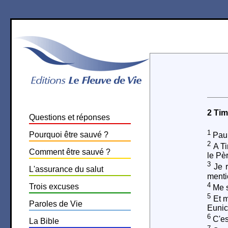
2 Tim
Questions et réponses
1
Pourquoi être sauvé ?
Paul
2
A Ti
Comment être sauvé ?
le Pè
3
Je r
L'assurance du salut
menti
4
Trois excuses
Me so
5
Et m
Paroles de Vie
Eunice
6
C'es
La Bible