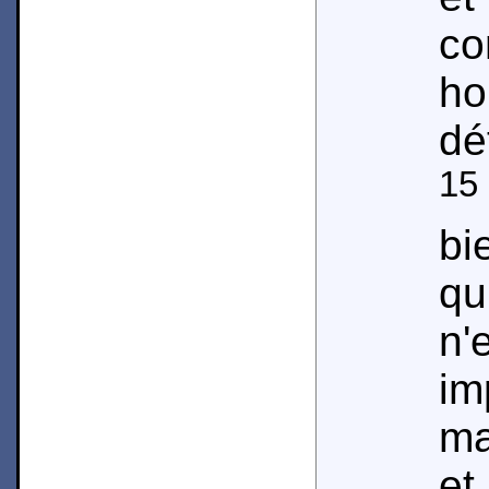
c
h
dé
15
bi
qu
n
im
ma
et