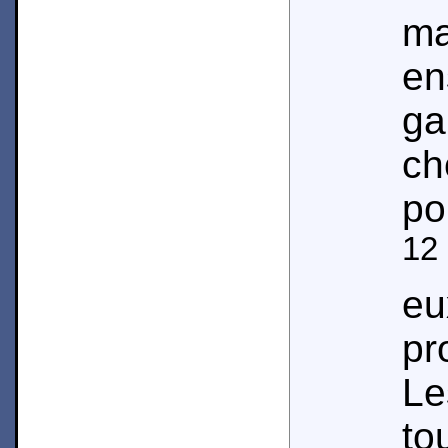
ma
e
ga
ch
po
12
eu
pr
L
to