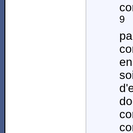
co
9
R
pa
co
en
s
d'
d
c
co