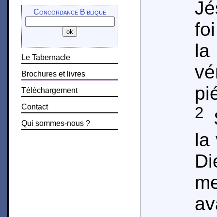
Jé
Concordance Biblique
fo
la
Le Tabernacle
vé
Brochures et livres
pi
Téléchargement
Contact
2
S
Qui sommes-nous ?
la
D
me
a