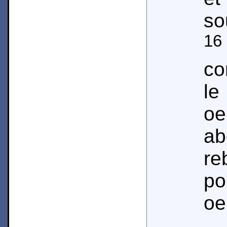
so
16
co
le
oe
a
re
p
oe