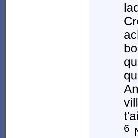
la
Cr
ac
bo
qu
qu
An
vi
t'
6
N