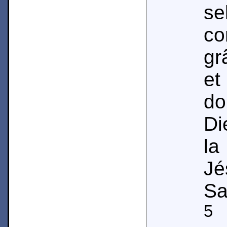
se
c
gr
et
do
Di
la
Jé
Sa
5