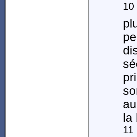
10
pl
pe
d
sé
pr
so
au
la
11