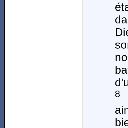
é
d
D
so
no
ba
d'
8
M
a
bi