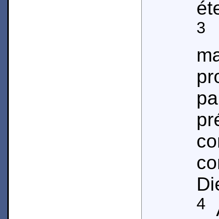
ét
3
m
pr
p
pr
c
c
Di
4
A