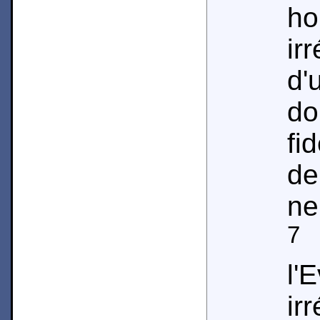
h
ir
d'
do
fi
de
ne
7
C
l
ir