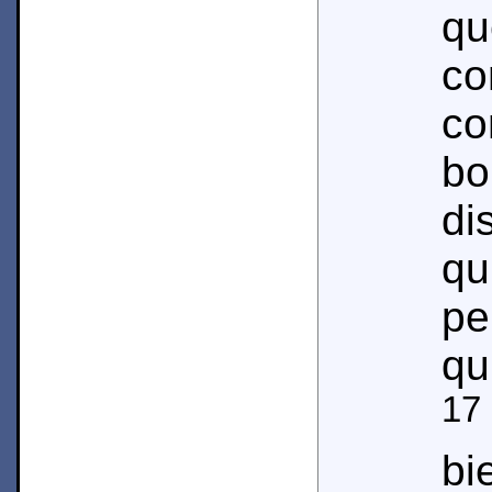
q
co
co
bo
di
q
pe
qu
17
bi