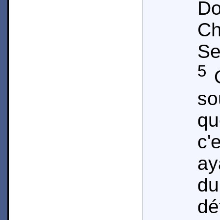
D
Ch
Se
5
O
so
qu
c'
ay
du
dé