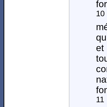
fo
10
mé
qu
et
t
co
na
fo
11