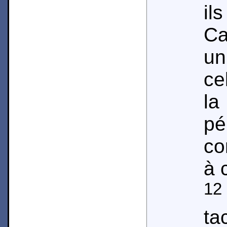
il
Ca
un
ce
la
p
co
à 
12
ta