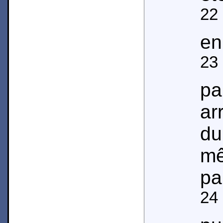
22
en
23
pa
ar
d
mê
pa
24