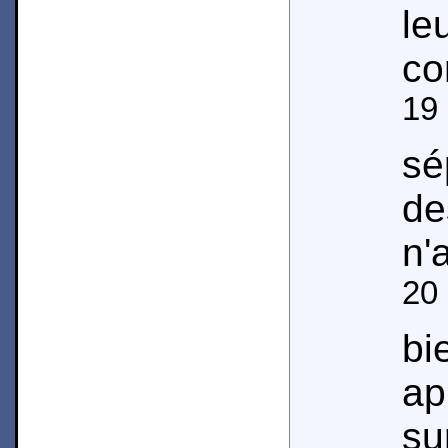
l
co
19
sé
d
n'
20
b
ap
su