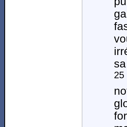
p
ga
fa
v
ir
sa
25
no
gl
fo