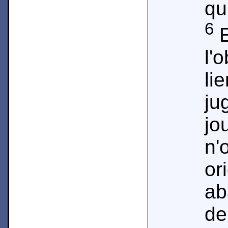
qu
6
E
l'
li
ju
jo
n'
or
ab
de