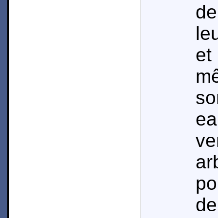
de
le
et
mê
so
e
ve
ar
po
de