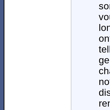
s
v
lo
on
te
ge
ch
n
di
r