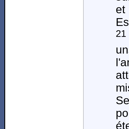
et
Es
21
un
l'
a
mi
Se
po
ét