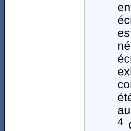
e
éc
es
n
é
ex
co
ét
au
4
C