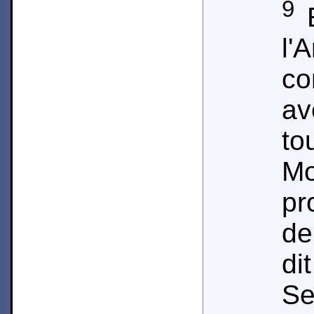
9
E
l'
co
a
to
M
pr
de
di
Se