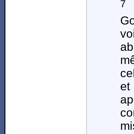
7
E
Go
vo
a
m
ce
et
a
co
m