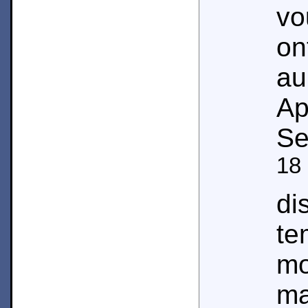
vo
o
a
A
Se
18
di
te
m
m