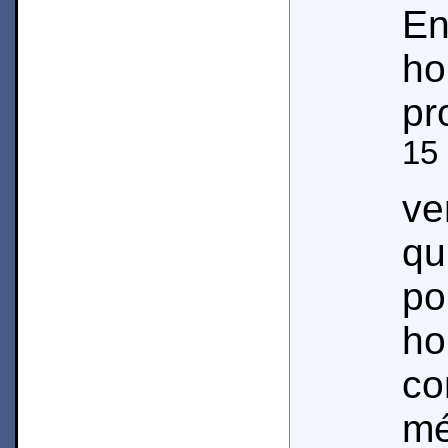
E
ho
pr
15
ve
qu
po
h
co
mé