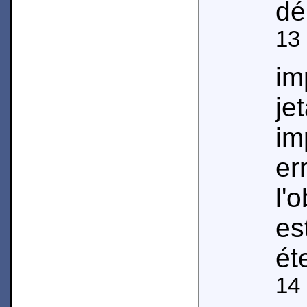
dé
13
im
je
im
e
l'
e
ét
14