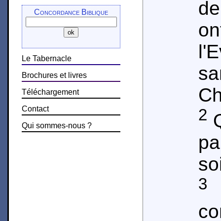
de
Concordance Biblique
on
l'
Le Tabernacle
sa
Brochures et livres
Ch
Téléchargement
Contact
2
Q
Qui sommes-nous ?
pa
so
3
M
c