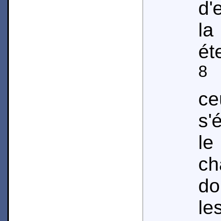
d'
l
ét
8
N
ce
s'
le
ch
do
le