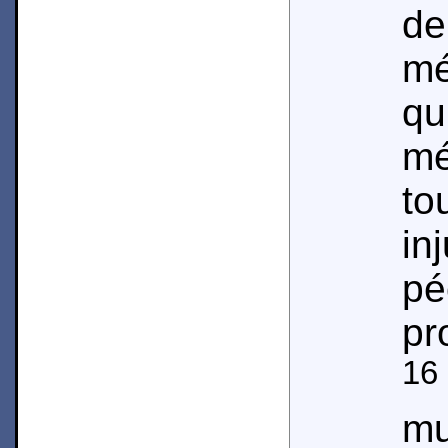
d
m
qu
m
t
in
pé
pr
16
m