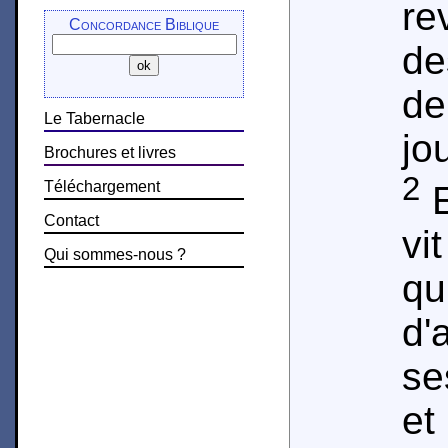
re
Concordance Biblique
d
de
Le Tabernacle
jo
Brochures et livres
2
Téléchargement
E
Contact
vi
Qui sommes-nous ?
qu
d'
se
et