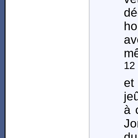
dé
h
a
m
12
e
je
à 
Jo
du