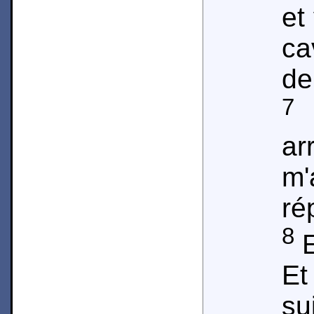
et
ca
de
7
E
ar
m
ré
8
E
Et
su