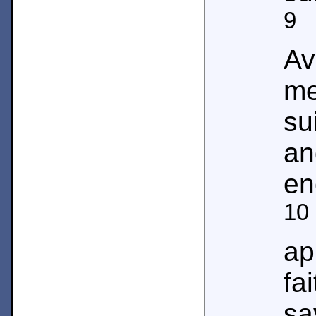
9
A
Av
me
su
an
en
10
ap
fa
sa