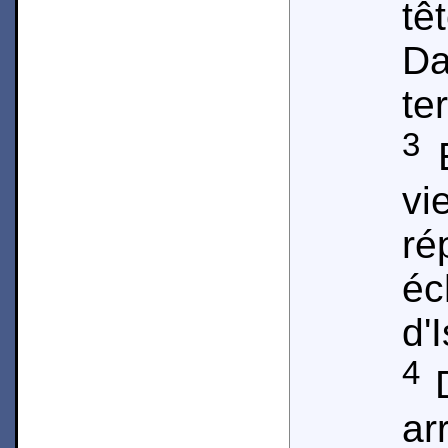
tê
Da
te
3
E
vi
ré
é
d'I
4
D
ar