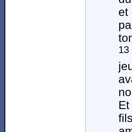
et
pa
to
13
je
a
no
Et
f
am