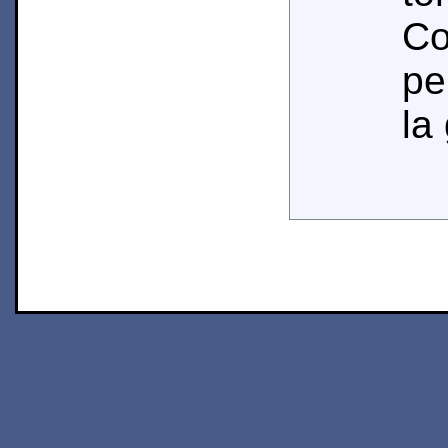
C
pe
la