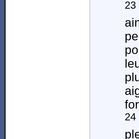
23
ai
pe
po
le
pl
ai
fo
24
pl