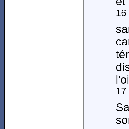
et
16
sa
c
té
di
l'o
17
Sa
s