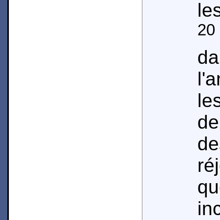
le
20
d
l'
le
de
de
ré
q
i