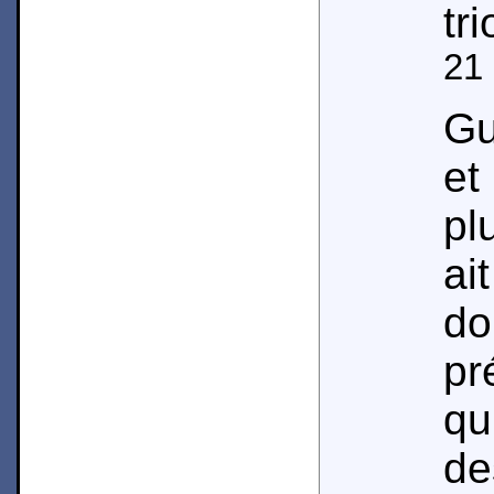
tr
21
Gu
et
pl
a
d
pr
qu
de