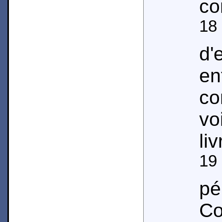
co
18
d
en
co
vo
li
19
pé
Co