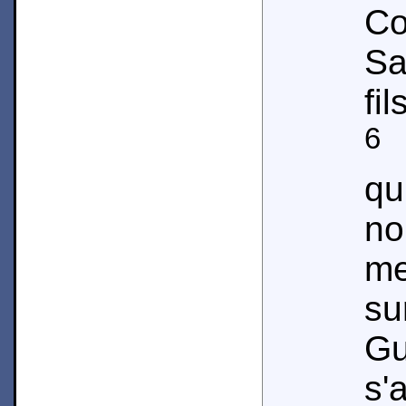
Co
Sa
fi
6
E
qu
no
me
s
Gu
s'