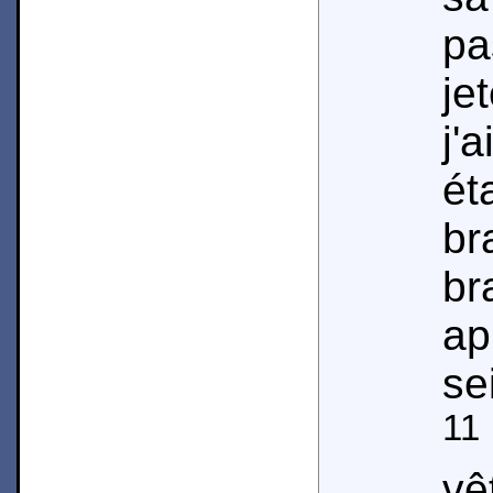
pa
je
j'
ét
br
b
a
se
11
v