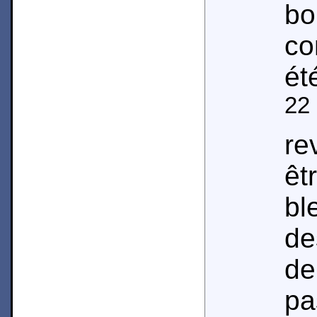
b
co
ét
22
re
êt
bl
de
de
pa