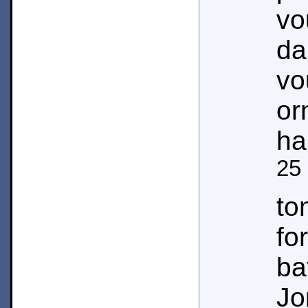
vo
da
vo
or
ha
25
t
fo
ba
Jo