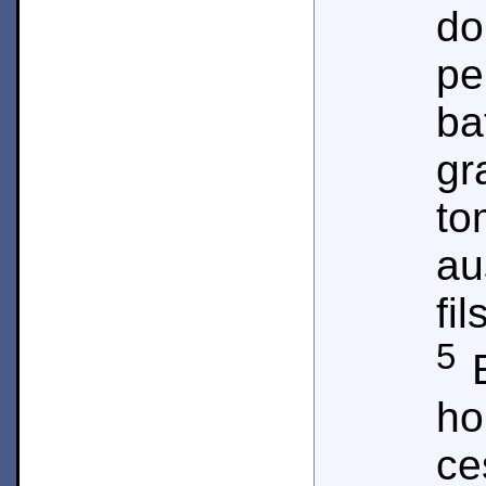
do
pe
ba
g
t
au
fi
5
E
ho
c