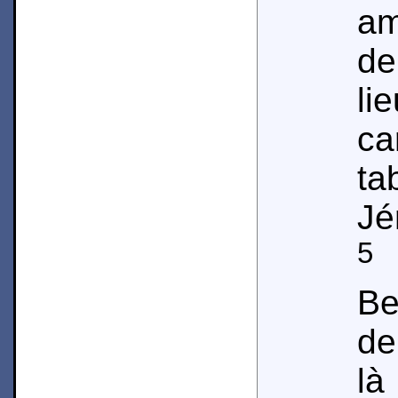
am
de
li
ca
t
Jé
5
L
Be
de
là