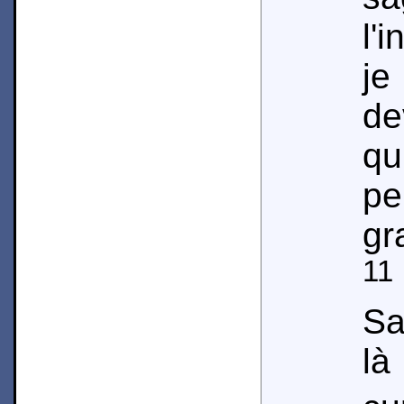
l'
je
de
qu
pe
gr
11
Sa
là