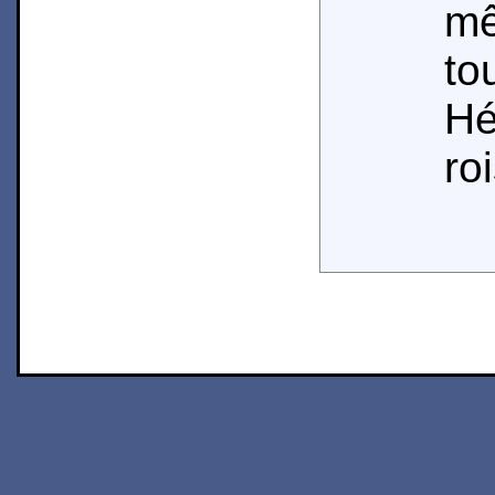
m
t
Hé
ro