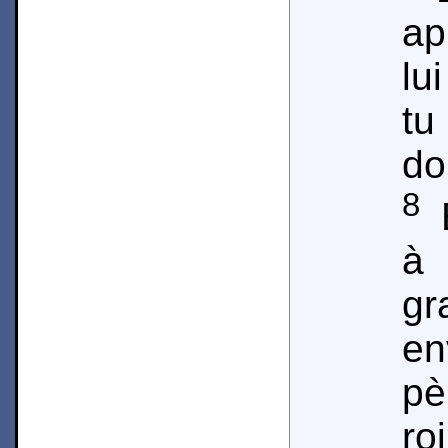
ap
lu
t
do
8
E
à 
g
e
pè
ro