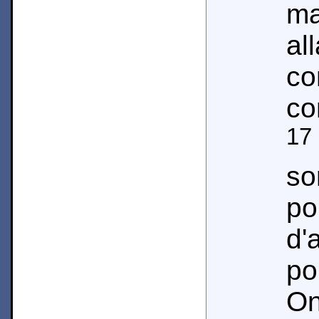
m
al
co
co
17
so
po
d'
po
O