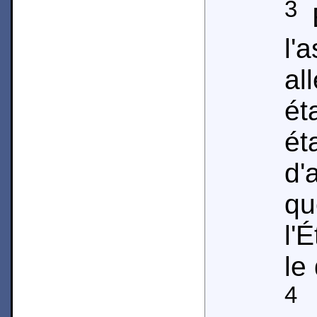
3
E
l'
al
ét
ét
d'
qu
l'
le
4
M