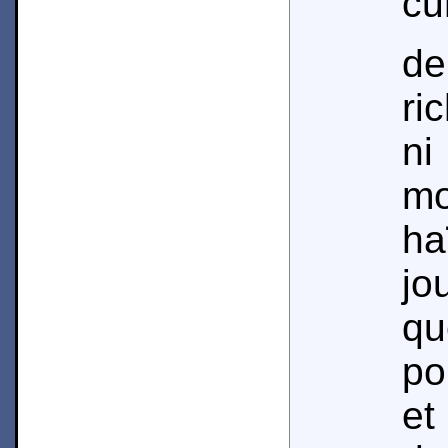
c
d
ri
ni
mo
ha
jo
q
po
et