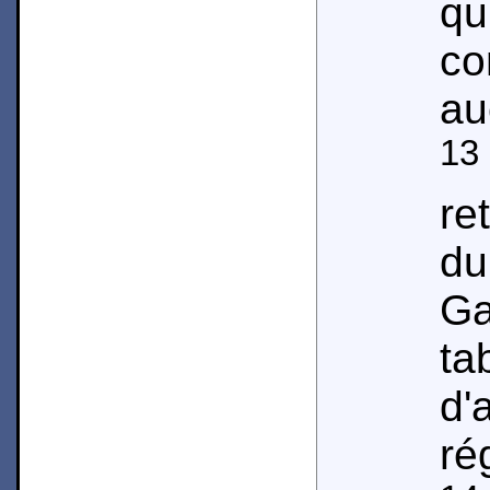
qu
c
au
13
re
du
Ga
ta
d'
ré