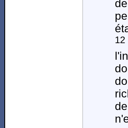
de
pe
éta
12
l'
d
d
ri
de
n'