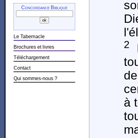
so
Concordance Biblique
Di
l'
Le Tabernacle
2
E
Brochures et livres
Téléchargement
to
Contact
d
Qui sommes-nous ?
ce
à 
to
ma