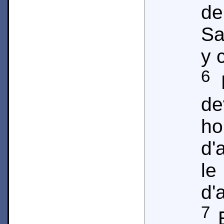
d
Sa
y 
6
E
de
ho
d'
l
d'
7
E