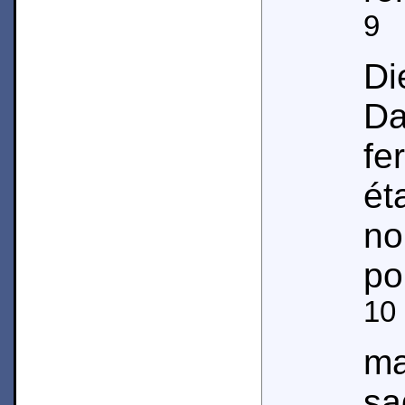
9
M
Di
Da
f
ét
n
po
10
m
s